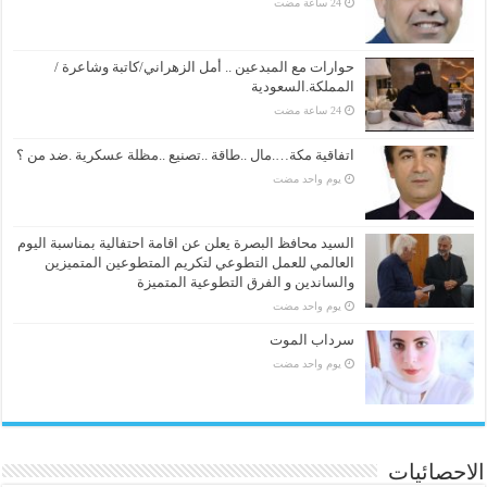
حوارات مع المبدعين .. أمل الزهراني/كاتبة وشاعرة /
المملكة.السعودية
اتفاقية مكة….مال ..طاقة ..تصنيع ..مظلة عسكرية .ضد من ؟
‏يوم واحد مضت
السيد محافظ البصرة يعلن عن اقامة احتفالية بمناسبة اليوم
العالمي للعمل التطوعي لتكريم المتطوعين المتميزين
والساندين و الفرق التطوعية المتميزة
‏يوم واحد مضت
سرداب الموت
‏يوم واحد مضت
الاحصائيات