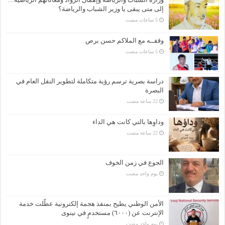
إلى متى يبقى يا وزير الشباب والرياضة؟
وقفــه مع الملاكم حسن برص
دراسة بصرية ترسم رؤية متكاملة لتطوير النقل العام في
البصرة
وداوِها بالتي كانت هي الداء
الجوع في زمن الخوف
‏يوم واحد مضت
الأمن الوطني يطيح بمنفذ هجمة إلكترونية عطّلت خدمة
الإنترنت عن (٦٠٠٠) مستخدمٍ في نينوى
‏يوم واحد مضت