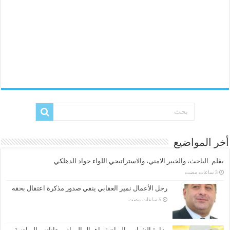
أخر المواضيع
بقلم..الباحث، والخبير الامني، والاستراتيجي اللواء جواد الدهلكي
رجل الأعمال نمير العقابي ينفي صدور مذكرة اعتقال بحقه
وزارة الشباب والرياضة وإهمال الرواد ومعاناتهم الرياضية…