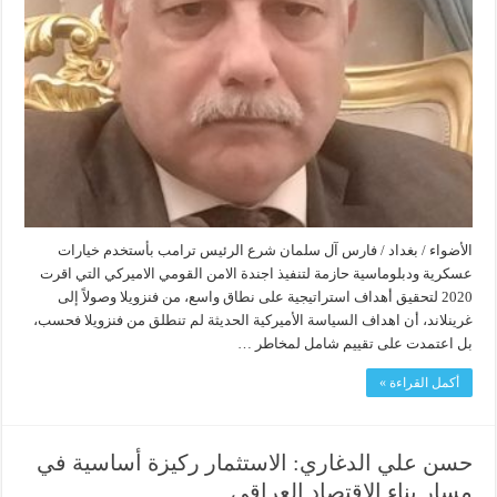
الأضواء / بغداد / فارس آل سلمان شرع الرئيس ترامب بأستخدم خيارات
عسكرية ودبلوماسية حازمة لتنفيذ اجندة الامن القومي الاميركي التي اقرت
2020 لتحقيق أهداف استراتيجية على نطاق واسع، من فنزويلا وصولاً إلى
غرينلاند، أن اهداف السياسة الأميركية الحديثة لم تنطلق من فنزويلا فحسب،
بل اعتمدت على تقييم شامل لمخاطر …
أكمل القراءة »
حسن علي الدغاري: الاستثمار ركيزة أساسية في
مسار بناء الاقتصاد العراقي