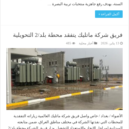
السنة، بهدف رفع جاهزية منتخبات تربية البصرة …
أكمل القراءة »
فريق شركة ماتليك يتفقد محطة بلد/2 التحويلية
13 يناير، 2026
أخبار محلية
485
الأضواء / بغداد / خاص واصل فريق شركة ماتليك العالمية زياراته التفقدية
للمحطات التي نفذتها الشركة في مختلف مناطق العراق، ضمن متابعته
الميدانية لمراحل الانجاز والاستعداد للتشغيل. وزار فريق الشركة محطة بلد/2