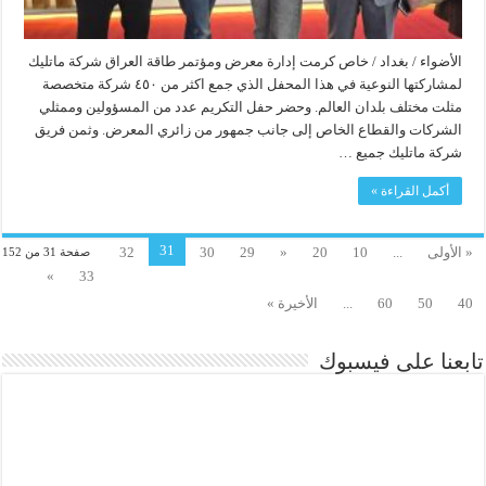
الأضواء / بغداد / خاص كرمت إدارة معرض ومؤتمر طاقة العراق شركة ماتليك
لمشاركتها النوعية في هذا المحفل الذي جمع اكثر من ٤٥٠ شركة متخصصة
مثلت مختلف بلدان العالم. وحضر حفل التكريم عدد من المسؤولين وممثلي
الشركات والقطاع الخاص إلى جانب جمهور من زائري المعرض. وثمن فريق
شركة ماتليك جميع …
أكمل القراءة »
31
« الأولى
...
10
20
«
29
30
32
صفحة 31 من 152
»
33
40
50
60
...
الأخيرة »
تابعنا على فيسبوك