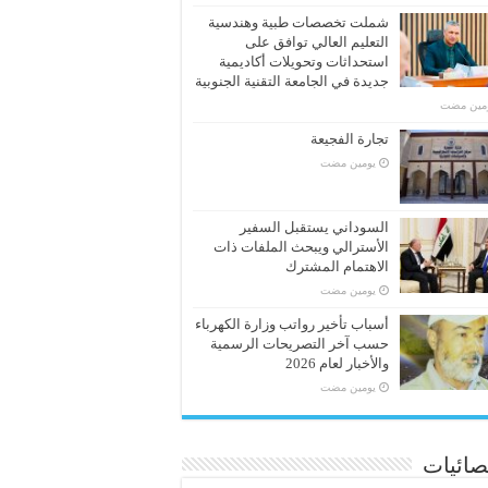
شملت تخصصات طبية وهندسية
التعليم العالي توافق على
استحداثات وتحويلات أكاديمية
جديدة في الجامعة التقنية الجنوبية
ومين مضت
تجارة الفجيعة
‏يومين مضت
السوداني يستقبل السفير
الأسترالي ويبحث الملفات ذات
الاهتمام المشترك
‏يومين مضت
أسباب تأخير رواتب وزارة الكهرباء
حسب آخر التصريحات الرسمية
والأخبار لعام 2026
‏يومين مضت
صائيات