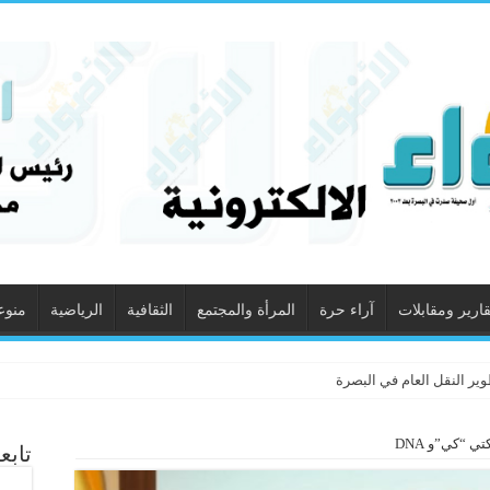
قارير ومقابلات
آراء حرة
المرأة والمجتمع
الثقافية
الرياضية
منوع
ير النقل العام في البصرة
 “كي”و DNA
تابع