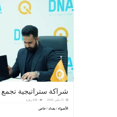
شراكة ستراتيجية تجمع ش
15 يناير، 2026
438 زيارة
الأضواء / بغداد / خاص