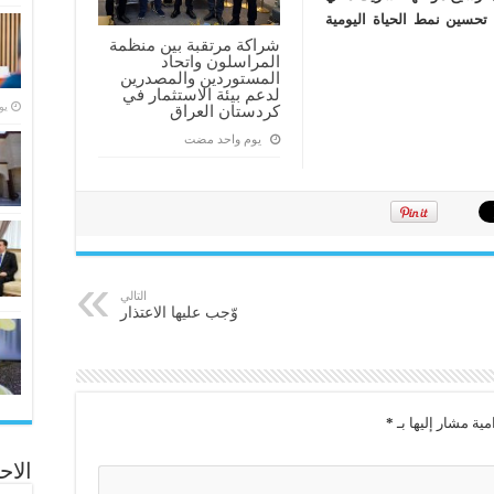
حسين نمط الحياة اليومية
شراكة مرتقبة بين منظمة
المراسلون واتحاد
المستوردين والمصدرين
لدعم بيئة الاستثمار في
‏ي
كردستان العراق
‏يوم واحد مضت
التالي
وّجب عليها الاعتذار
مية مشار إليها بـ
*
الاح