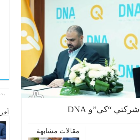
ركتي “كي”و DNA
أخر 
مقالات مشابهة