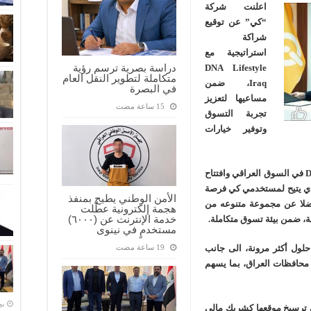
اعلنت شركة
“كي” عن توقيع
شراكة
استراتيجية مع
دراسة بصرية ترسم رؤية
DNA Lifestyle
متكاملة لتطوير النقل العام
Iraq، ضمن
في البصرة
مساعيها لتعزيز
تجربة التسوق
وتوفير خيارات
وجاءت هذه الشراكة بالتزامن مع توسع شركة DNA في السوق العراقي وافتتاح
الذي يتيح لمستخدمي كي فرصة
الأمن الوطني يطيح بمنفذ
فضلا عن مجموعة متنوعه من
هجمة إلكترونية عطّلت
خدمة الإنترنت عن (٦٠٠٠)
فة، ضمن بيئة تسوق متكاملة.
مستخدمٍ في نينوى
حلول أكثر مرونة، الى جانب
محافظات العراق، بما يسهم
‏ي
ي ترسيخ موقعها كشريك مالي