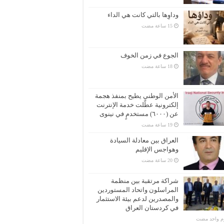
وداوِها بالتي كانت هي الداء
الجوع في زمن الخوف
الأمن الوطني يطيح بمنفذ هجمة
إلكترونية عطّلت خدمة الإنترنت
عن (٦٠٠٠) مستخدمٍ في نينوى
العراق بين معادلة السيادة
وهواجس الإقليم
شراكة مرتقبة بين منظمة
المراسلون واتحاد المستوردين
والمصدرين لدعم بيئة الاستثمار
في كردستان العراق
وم واحد مضت