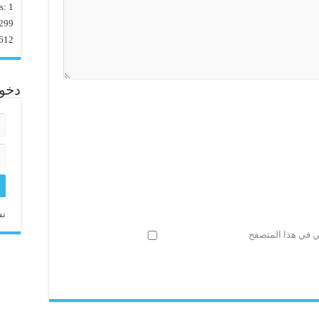
rs:
1
299
612
دخو
نس
ني في هذا المتصفح