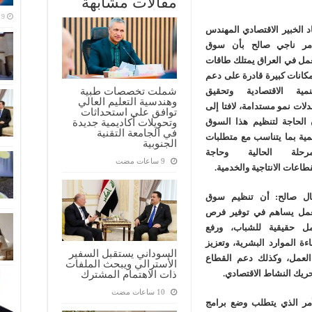
مقالات مشابهة
د الخبير الاقتصادي المهندس
مر ناجي صالح بأن سوق
عمل في العراق يمتلك طاقات
كانات كبيرة قادرة على دعم
شملت تخصصات طبية
تنمية الاقتصادية وتحقيق
وهندسية التعليم العالي
لات نمو مستدامة، لافتا إلى
توافق على استحداثات
وتحويلات أكاديمية جديدة
 الحاجة لتنظيم هذا السوق
في الجامعة التقنية
مية بما يتناسب مع متطلبات
الجنوبية
مرحلة الحالية وحاجة
طاعات الانتاجية والخدمية.
ال صالح: أن تنظيم سوق
عمل يساهم في توفير فرص
ل حقيقية للشباب، ورفع
ءة الموارد البشرية، وتعزيز
السوداني يستقبل السفير
العمل، وكذلك دعم القطاع
الأسترالي ويبحث الملفات
ذات الاهتمام المشترك
ريك النشاط الاقتصادي.
أمر الذي يتطلب وضع برامج