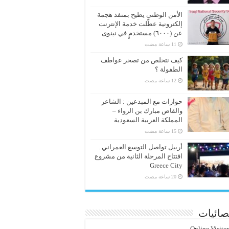
الأمن الوطني يطيح بمنفذ هجمة
إلكترونية عطّلت خدمة الإنترنت
عن (٦٠٠٠) مستخدمٍ في نينوى
كيف نتخلص من تصحر عواطف
الطفولة ؟
حوارات مع المبدعين : الشاعر
والقاص مبارك بن الرواء –
المملكة العربية السعودية
أربيل تواصل التوسع العمراني..
افتتاح المرحلة الثانية من مشروع
Greece City
صائيات
Online Visito