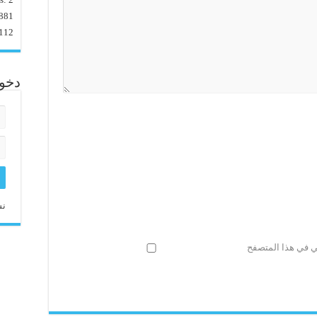
881
112
دخو
نس
ني في هذا المتصفح