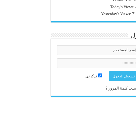
Today's Views:
Yesterday's Views:
7٬
ل
تذكرني
يت كلمة المرور ؟