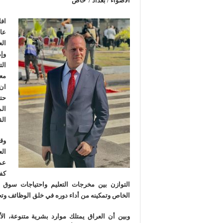
الأضواء / بغداد / خاص
افا
عا
ال
وإم
ال
معد
ان
حت
ال
الق
وق
ال
عم
كفا
التوازن بين مخرجات التعليم واحتياجات سوق 
الخاص وتمكينه من أداء دوره في خلق الوظائف وتح
وبين أن العراق يمتلك موارد بشرية متنوعة، ال