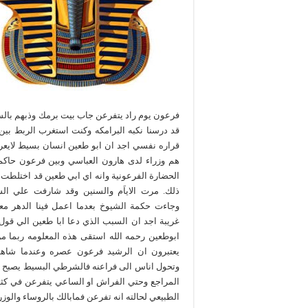
فرعون يوم راد يتفرعن جاب بيت برمك وذبهم بالسج
قد درسنا نكبه البرامكه وكنت استغرب الربط بين
قراره نفسي اجد ان ابو طعين انسان بسيط لايعرف
هم وزراء لدى هارون العباسي وبين فرعون حاكم
الحضارة الفرعونية وانه اي ابي طعين قد اختلطت عل
ذلك. مرت الاياَم والسنين وقد شارفت علي ا
وجاءت حكمة الشيوخ بعدما اعمل فينا الدهر معوله
غريبة اجد ان السبب الذي دعا ابا طعين الي قول 
ابوطعين رحمه الله استقى هذه المعلومه ربما من
يعتبرون ان الرشيد فرعون عصره وعندما شاهد
وتحول اناس الى فراعنه فالشرطي البسيط يصبح 
المراجع وحتي الفراش او الساعي يتفرعن في كثي
الطبيعي لحالته انه تفرعن فمابالك بالروساء والوزر