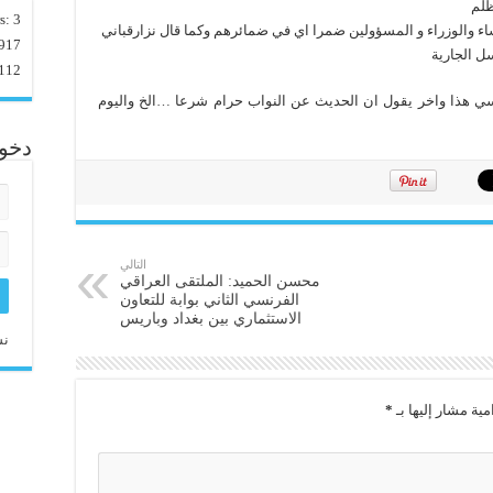
ظلم
rs:
3
ساء والوزراء و المسؤولين ضمرا اي في ضمائرهم وكما قال نزارقباني
917
ل الجارية
112
ي هذا واخر يقول ان الحديث عن النواب حرام شرعا …الخ واليوم
دخو
التالي
محسن الحميد: الملتقى العراقي
الفرنسي الثاني بوابة للتعاون
الاستثماري بين بغداد وباريس
نس
مية مشار إليها بـ
*