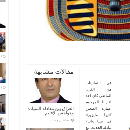
مقالات مشابهة
في الثمانينات
من القرن
الماضي كان احد
اقاربنا المرحوم
العراق بين معادلة السيادة
عماره الطعين
وهواجس الإقليم
كثيرا مايزورنا
‏ساعتين مضت
في بيتنا واثناء
تبادله الحديث مع