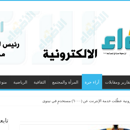
قارير ومقابلات
آراء حرة
المرأة والمجتمع
الثقافية
الرياضية
منوع
دمة الإنترنت عن (٦٠٠٠) مستخدمٍ في نينوى
تابع