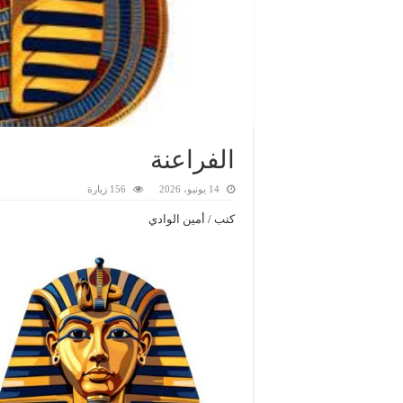
الفراعنة
14 يونيو، 2026
156 زيارة
كتب / أمين الوادي