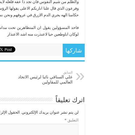
والظلم من شيم النفوس فان تجد ذا عفه فلعله لاي
وفرعون الذي قال علنا اناربكم الاعلى يقولها الرؤ
حكامنا الهه يجري الدم الازرق في عروقهم ونحن نس
فاحد المسؤولين يقول ان المتظاهرين تحت مداس
لوكان اباوطعين حيا لاعتذرت منه اشد الاعتذار
شاركها
السابق
علي السنافي نائبا لرئيس الاتحاد
العالمي للمقاولين
اترك تعليقاً
لن يتم نشر عنوان بريدك الإلكتروني.
الحقول الإلزا
التعليق
*