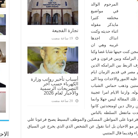
المرحوم الوالد
في مواضيع
مختلفه كثيرا
مايذكر مقوله
تجارة الفجيعة
اثناء حديثه وكنت
انذاك اجدها
غريبه وهي ان
ن كنت حينها شابا غضا وكنا
 البرامكه وبين فرعون و في
 الربط بين البرامكه الذين
 مصر في قديم الزمان ايام
أسباب تأخير رواتب وزارة
يه الامور والاحداث وما الى
الكهرباء حسب آخر
لستين وذهب حماس الشباب
التصريحات الرسمية
. وارتنا الايام امرا عجيبة
والأخبار لعام 2026
تلك المقالة ليس جهلا وانما
 رجال دين اومتحدثين كانوا
ت ماتفعل السلطه بالناس
فرعونا على المواطن المسكين والموظف البسيط يصبح فرعونا علي
ر مو الاحيان بل اننا نقول عن الشخص الذي الذي يخرج عن السياق
الاح
اء وقديما قال المتنبي