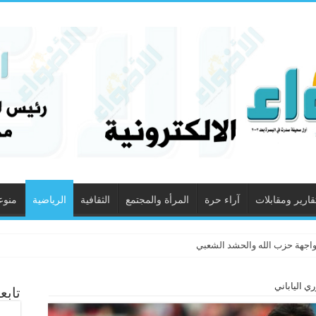
قارير ومقابلات
آراء حرة
المرأة والمجتمع
الثقافية
الرياضية
منوع
واجهة حزب الله والحشد الشعبي
ري الياباني
تابع