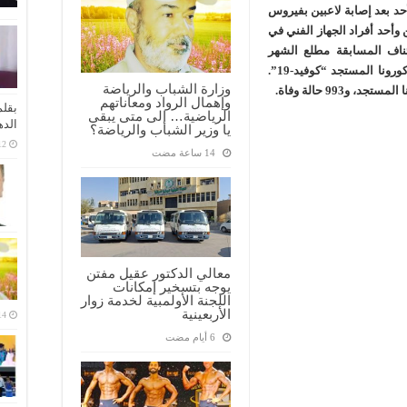
د بعد إصابة لاعبين بفيروس
 وأحد أفراد الجهاز الفني في
د 3 أسابيع من استئناف المسابقة مطلع الشهر
الحالي ، عقب توقف دام 4 أشهر بسبب فيروس كورونا المستجد “كوفيد-19”.
وزارة الشباب والرياضة
وإهمال الرواد ومعاناتهم
بقلم
الرياضية… إلى متى يبقى
الده
يا وزير الشباب والرياضة؟
معالي الدكتور عقيل مفتن
يوجه بتسخير إمكانات
اللجنة الأولمبية لخدمة زوار
الأربعينية