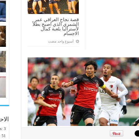
قصة نجاح العراقي عمر
الشمري الذي اصبح بطلاً
لأستراليا بلعبة كمال
الاجسام
‏أسبوع واحد مضت
الاح
rs:
3
:
51