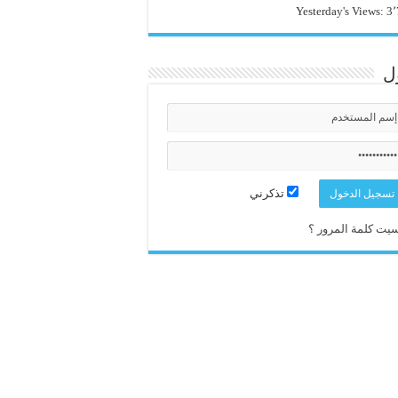
Yesterday's Views:
3٬
ل
تذكرني
يت كلمة المرور ؟