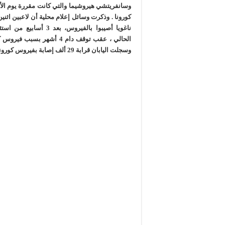
وسانفريتشي هيروشيما والتي كانت مقررة يوم الأح
كورونا . وذكرت وسائل إعلام محلية أن لاعبين اثنين
ناغويا أصيبوا بالفيروس، بع
وسجلت اليابان قرابة 29 ألف إصابة بفيروس كورونا المستجد، و993 حالة وفاة.