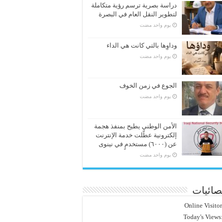
دراسة بصرية ترسم رؤية متكاملة
لتطوير النقل العام في البصرة
‏يوم واحد مضت
وداوِها بالتي كانت هي الداء
‏يوم واحد مضت
الجوع في زمن الخوف
‏يوم واحد مضت
الأمن الوطني يطيح بمنفذ هجمة
إلكترونية عطّلت خدمة الإنترنت
عن (٦٠٠٠) مستخدمٍ في نينوى
‏يوم واحد مضت
صائيات
Online Visito
Today's Views