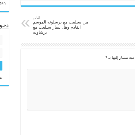
769
التالي
من سيلعب مع برسلونه الموسم
دخو
القادم وهل نيمار سيلعب مع
برشاونه
مية مشار إليها بـ
*
نس