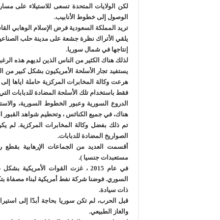
لكن الولايات المتحدة تسعى للاستيلاء على مسارا
الوصول إلى خطوط الأنابيب.
تريد المملكة السعودية فرض الإسلام الوهابي القا
يلقي الأتراك نظرة جشعة على مدينة حلب الصناعية. ي
إنتاجها في شمال سوريا.
لذلك هناك الكثير من الناس الذين لديهم هذه الرغب
فقط باستخدام تلك الأسلحة المضادة للدبابات التي 
الدروع السورية وعبور الخطوط السورية، والاست
هناك، في جميع الكنائس ، وتحطيم شواهد القبور الق
تم ذلك بفضل وكالة المخابرات المركزية. لم ي
الصواريخ المضادة للدبابات.
أقسمت العديد من الجماعات الإرهابية بقطع رؤ
مستعبدات جنسيا ).
في عام 2015 ، غزت القوات الأمريكي
ذات سيادة.
قبل الحرب، لم تكن سوريا بحاجة أبدًا إلى استيراد 
والغاز الطبيعي.