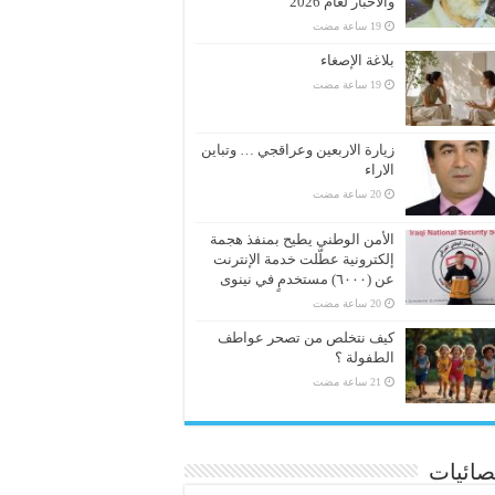
والأخبار لعام 2026
بلاغة الإصغاء
زيارة الاربعين وعراقجي … وتباين
الاراء
الأمن الوطني يطيح بمنفذ هجمة
إلكترونية عطّلت خدمة الإنترنت
عن (٦٠٠٠) مستخدمٍ في نينوى
كيف نتخلص من تصحر عواطف
الطفولة ؟
صائيات