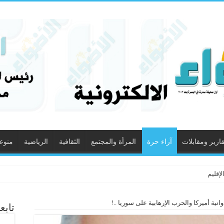
قارير ومقابلات
آراء حرة
المرأة والمجتمع
الثقافية
الرياضية
منوع
إقليم
نية أميركا والحرب الإرهابية على سوريا ..!
تابع