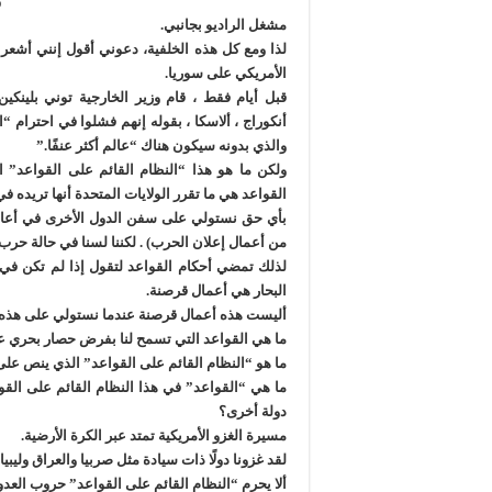
و
مشغل الراديو بجانبي.
لذا ومع كل هذه الخلفية، دعوني أقول إنني أشعر
الأمريكي على سوريا.
قبل أيام فقط ، قام وزير الخارجية توني بلينكين
أنكوراج ، ألاسكا ، بقوله إنهم فشلوا في احترام “ا
والذي بدونه سيكون هناك “عالم أكثر عنفًا.”
ولكن ما هو هذا “النظام القائم على القواعد” ال
القواعد هي ما تقرر الولايات المتحدة أنها تريده ف
بأي حق نستولي على سفن الدول الأخرى في أعالي ا
من أعمال إعلان الحرب) . لكننا لسنا في حالة حرب 
لذلك تمضي أحكام القواعد لتقول إذا لم تكن في
البحار هي أعمال قرصنة.
أليست هذه أعمال قرصنة عندما نستولي على هذه
ما هي القواعد التي تسمح لنا بفرض حصار بحري ع
ما هو “النظام القائم على القواعد” الذي ينص على أ
ما هي “القواعد” في هذا النظام القائم على القو
دولة أخرى؟
مسيرة الغزو الأمريكية تمتد عبر الكرة الأرضية.
لقد غزونا دولًا ذات سيادة مثل صربيا والعراق وليبي
ألا يحرم “النظام القائم على القواعد” حروب العد