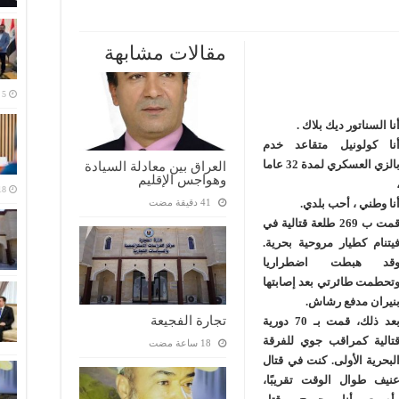
مقالات مشابهة
نا السناتور ديك بلاك .
نا كولونيل متقاعد خدم
بالزي العسكري لمدة 32 عاما
العراق بين معادلة السيادة
وهواجس الإقليم
نا وطني ، أحب بلدي.
قمت ب 269 طلعة قتالية في
يتنام كطيار مروحية بحرية.
قد هبطت اضطراريا
تحطمت طائرتي بعد إصابتها
نيران مدفع رشاش.
تجارة الفجيعة
بعد ذلك، قمت بـ 70 دورية
تالية كمراقب جوي للفرقة
لبحرية الأولى. كنت في قتال
نيف طوال الوقت تقريبًا،