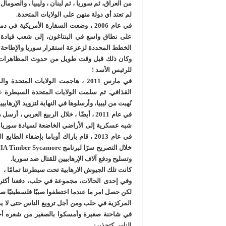
من العراق، ثم سوريا ، ثم لبنان ، وليبيا ، والصومال ،
لم تعتد أي دولة منهن على الولايات المتحدة.
في عام 2006 ، وضعت السفارة الأمريكي
على نطاق واسع في البنتاغون، إلى شعب قيادة م
الخطط المحددة لزعزعة استقرار سوريا والإطاحة ب
وكان ذلك قبل وقت طويل من حدوث المظاهرات في
للرئيس الأسد !
في مارس 2011 ، هاجمت الولايات الم
القذافي. ثم سلمت الولايات المتحدة السيطرة ع
نُهبت من ليبيا، وأرسلوها في النهاية لتزويد الإرهاب
في عام 2011 ، أيضًا ، خلال الربيع العرب
شبه عسكرية إلى الأراضي الخاضعة لسيادة سوريا ، ل
في عام 2013 ، قام باراك أوباما بإضفاء
وتسليح ودفع آلاف الإرهابيين للقتال ضد سوريا.
كانت تلك الجيوش الارهابية تحت سيطرتنا تمامًا ،
وفي إحدى الحالات، مجموعة في حلب، دفعنا أكثر من
لكن حصل امر ما عندما اختطفوا صبيًا فلسطينيًا صغ
المركزية في حلب ومن أجل ترويع الناس حتى لا يف
في شاحنة صغيرة وأمسكوا بالصغير من شعره أخذو
الناس كتحذير: