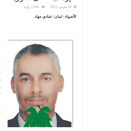
29 مارس، 2021
1,506 زيارة
الأضواء / لبنان / شادي جهاد
أ
أ
،
أ
ف
و
و
ب
ق
ا
ع