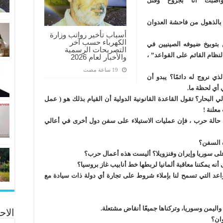
أصبت أنا بجروح وقتل
 بالذهول من فاحشة العدوان
أسباب تأخير رواتب وزارة
الكهرباء حسب آخر
 بتوبيخ ضيوفه الصينيين في
التصريحات الرسمية
لنظام القائم على القواعد” ،
والأخبار لعام 2026
ذي نروج له دائمًا؟ يبدو أن
ي أي لحظة ما.
لبحار؟ تقول القاعدة القانونية الدولية أن القيام بذلك هو ( عمل
معلنة !
 حالة حرب ، فإن عمليات الاستيلاء على سفن دول أخرى في أعالي
 السفن؟
لى سوريا وإيران وفنزويلا؟ أليست هذه أعمال حرب؟
نه يمكننا معاقبة ألمانيا لربطها خط أنابيب غاز بروسيا؟
اعد التي تسمح لنا بإملاء شروط على تجارة أي دولة ذات سيادة مع
ا واليمن وسوريا، وتركناها جميعًا أنقاض مشتعلة.
الاح
وان؟