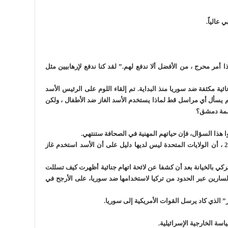
عالياً.
ا أمر محرج ، من الأفضل ألا ندفع لهم.” لقد كنا ندفع لإرهابيين مثل
ئية مكثفة ضد سوريا منذ البداية. تم إلقاء اللوم على الرئيس الأسد
 يسأل أي مراسل قط لماذا يستخدم الأسد الغاز ضد الأطفال ، ولكن
اصمة دمشق؟
ا هذا السؤال، فإن حياتهم المهنية في الصحافة ستنتهي.
اعترف وزير الدفاع جيمس ماتيس ، في عام 2018 ، أن الولايات المتحدة ليس لديها دليل على أن الأسد استخدم غاز
كي بالخيانة بعد أن كشفا عن لائحة اتهام جنائية أظهرت كيف تسللت
ب 2.2 كيلوغرام من غاز السارين عبر الحدود من تركيا لاستخدامها ضد سوريا، على الأرجح في
” الذي كاد يرسل القوات الأمريكية إلى سوريا.
سة الخارجية الإسرائيلية.