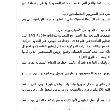
ت النفط والغاز التي تخدم المملكة السعودية وقطر. بالإضافة إلى
سي على السوريين المتسامحين دينياً.
ريد الأتراك أيضًا الاستيلاء على النفط والمنتجات الزراعية التي يتم
ات ، وهناك العديد من الأسباب وراء الحرب.
يستفيد تجار الأسلحة الأمريكيون بشكل كبير من الصفقات المربحة مثل الصواريخ المضادة للدبابات 600 BMP-71 التي
هرعت وكالة المخابرات المركزية حاملة اياها إلى تنظيم القاعدة في عام 2014 ، لإعدادهم للهجوم عبر الحدود التركية.
قدمتها وكالة المخابرات المركزية ، تمكن إرهابيو القاعدة من اختراق
يلاء على بلدة كسب الجميلة، وقطع رؤوس المسيحيين الذين كانوا
ديمة بالمطارق الثقيلة.
كن بإمكان القاعدة قط أن تكسر خطوط الدفاع السورية بدون تلك
وس جميع المسيحيين والعلويين وجعل زوجاتهم وبناتهم سبايا (
ة بشكل غير قانوني شمال سوريا واستولت بشكل غير قانوني على النفط
السوري. فوضنا شركة نفط أمريكية لبناء مصفاة بتكلفة 150 مليون دولار، والتنقيب عن مزيد من النفط على أرض سورية
النفط أو الغاز الطبيعي لأنها كانت تتمتع بالاكتفاء الذاتي من النفط