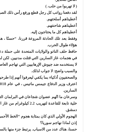
( لا تهربوا من حلب. )
لقد دفعنا رواتب كل رجل قطع ورفع رأس ذلك الصبي 
أعطيناهم أسلحتهم.
أعطيناهم شاحنتهم.
أعطيناهم كل ما يحتاجون إليه.
وفقط بعد تلك الحادثة المروعة قررنا، “حسنًا ، هذ
هؤلاء طوال الحرب.
حافظ حلف الناتو والولايات المتحدة على حملة دعا
في هجمات غاز السارين التي قتلت مدنيين. لكن لم
لا يستخدمه ضد جيوش الإرهابيين التي تهاجم الع
والسبب واضح: لا جواب لذلك.
والصحفيون أذكياء بما يكفي ليعرفوا أنهم إذا طرحو
السارين.
وسرعان ما اتُهم عضوان شجاعان في البرلمان التر
خلية تابعة للقاعدة لتهري
دمشق.
الهجوم الأولي الذي كان بمثابة هجوم “الخط الأحمر
إذن لماذا نهاجم سوريا؟
حسنا، هناك عدد من الاسباب. يرتبط جزء منها بالسيا