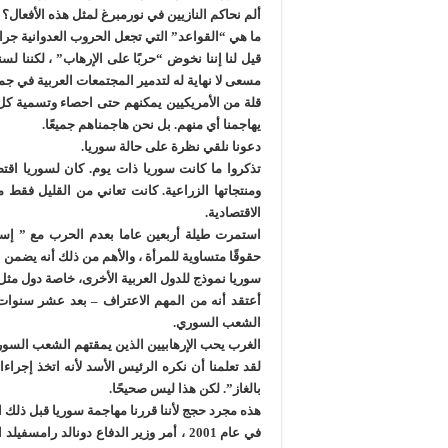
ألم نحاكم النازيين في نورمبرغ لمثل هذه الأفعال؟
ما هي “القواعد” التي تجعل الحروب العدوانية جرائ
قيل لنا إننا نخوض “حربًا على الإرهاب” ، لكننا ل
مسعى لا نهاية له لتدمير المجتمعات العربية في جم
قلة من الأمريكيين يمكنهم حتى احصاء وتسمية كل حر
يهاجمنا أي منهم. بل نحن هاجمناهم جميعًا.
دعونا نلقي نظرة على حالة سوريا.
تذكروا ما كانت سوريا ذات يوم. كان لسوريا اق
ومنتجاتها الزراعية. كانت تعاني من القليل فقط م
الاقتصادية.
استمرت طيلة أربعين عاما بعدم الحرب مع ” إس
حقوقًا متساوية للمرأة ، والأهم من ذلك أنه يضمن ال
سوريا نموذج للدول العربية الأخرى، خاصة دول مثل 
أعتقد أنه من المهم الاعتراف – بعد عشر سنوا
الشعب السوري.
الغرب يحب الإرهابيين الذين يمقتهم الشعب السور
بالغاز”. لكن هذا ليس صحيحًا.
هذه مجرد حجج لأننا قررنا مهاجمة سوريا قبل ذلك 
في عام 2001 ، أمر وزير الدفاع دونالد 