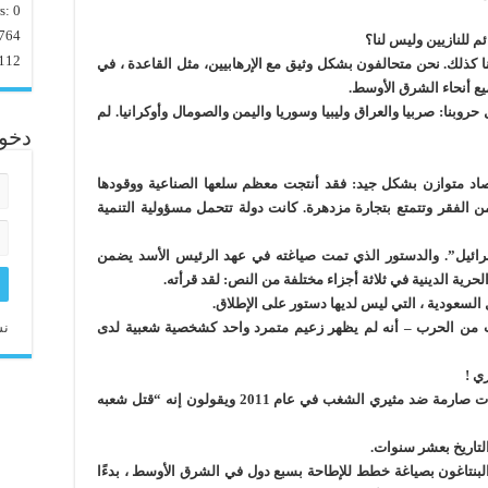
rs:
0
764
م للنازيين وليس لنا؟
112
سنا كذلك. نحن متحالفون بشكل وثيق مع الإرهابيين، مثل القاعدة ، في
يع أنحاء الشرق الأوسط.
وبنا: صربيا والعراق وليبيا وسوريا واليمن والصومال وأوكرانيا. لم
دخو
تصاد متوازن بشكل جيد: فقد أنتجت معظم سلعها الصناعية ووقودها
ن الفقر وتتمتع بتجارة مزدهرة. كانت دولة تتحمل مسؤولية التنمية
رائيل”. والدستور الذي تمت صياغته في عهد الرئيس الأسد يضمن
حرية الدينية في ثلاثة أجزاء مختلفة من النص: لقد قرأته.
السعودية ، التي ليس لديها دستور على الإطلاق.
ت من الحرب – أنه لم يظهر زعيم متمرد واحد كشخصية شعبية لدى
نس
ي !
لقد تعلمنا أن نكره الرئيس الأسد لأنه اتخذ إجراءات صارمة ضد مثيري الشغب في عام 2011 ويقولون إنه “قتل شعبه
التاريخ بعشر سنوات.
رامسفيلد البنتاغون بصياغة خطط للإطاحة بسبع دول في الشرق الأوسط ، بدءًا