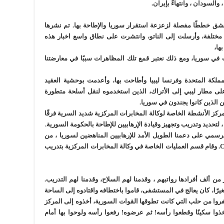
 والسودان ، وانتهاءً بإيران.
ة في دمشق خططًا مفصلة لزعزعة استقرار سوريا والإطاحة بها. تم نشرها
ختلفة، وأرسلت إلى الناتو، وانتشرت على نطاق واسع اخبار هذه
ها،
 سوريا، ومع ذلك نعتبر قمع تلك المظاهرات سببًا في معارضتنا
تحدة والمملكة المتحدة وفرنسا ليبيا وأطاحت بها، وأعدمت بوحشية العقيد
لى مطار ليبي إلى الأتراك، الذين استخدموه لنقل أسلحة متطورة
يين الذين كانوا يجندون في سوريا.
ي ، أرسل مركز الأنشطة الخاصة لوكالة المخابرات المركزية شديد السرية فرقًا
تحديد وتدريب وتجهيز وقيادة الإرهابيين للإطاحة بالحكومة السورية.
 الطابع الرسمي على دعمنا الطويل الأمد للإرهابيين المناهضين لسوريا ، من
خلال التصريح سرًا لبرنامج CIA Timber Sycamore. وقام قسم العمليات الخاصة في وكالة المخابرات المركزية بتدريب
 ألف أفرادها رواتبهم ، وقدمنا لهم السلاح، وقدمنا لهم التدريب.
يرًا، كان يعالج في المستشفى، قاموا باختطافه واقتادوه إلى الساحة
روا من حلب التي كانت تطوقها القوات السورية، أخذوه إلى المركز
ا سكينًا وقطعوا رأسه! ثم عرضوه! رفعوا رأسه ولوحوا بها أمام