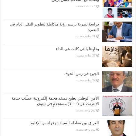
دراسة بصرية ترسم رؤية متكاملة لتطوير النقل العام في
البصرة
وداوِها بالتي كانت هي الداء
الجوع في زمن الخوف
الأمن الوطني يطيح بمنفذ هجمة إلكترونية عطّلت خدمة
الإنترنت عن (٦٠٠٠) مستخدمٍ في نينوى
‏يوم واحد مضت
العراق بين معادلة السيادة وهواجس الإقليم
‏يوم واحد مضت