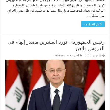
مساعدات طبية إلى العراق اليوم الثلاثاء، كجزء من دعمها في مكافحة فيروس
كورونا المستجد. ونقلت وكالة الأنباء التركية عن يلدز قوله، إن “السفارة
التركية في بغداد تلقت طلبات بإرسال مساعدات طبية، في ظل تضرر العراق
من انتشار …
أكمل القراءة »
رئيس الجمهورية : ثورة العشرين مصدر إلهام في
الدروس والعبر
30 يونيو، 2020
أخبار محلية
1,070