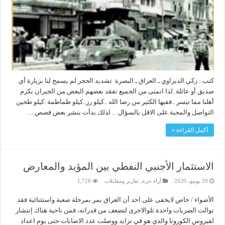
كتب : زكي الديراوي ـ العراق ـ البصرة تشديد الحجر لم يسمح لنا بزيارة أي
صديق أو عائلة..لذا اتمنى من الجميع تفقد بعضهم البعض من الجيران بكرم
أهلنا مما تيسر ..ففيها الكثير من رضا الله ..كيلو رز..كيلو طماطمة .كيلو طحين
التواصل والمحبة.على الاقل بالسؤال. .. لذلك بدأت بنشر بعض قصص …
أكمل القراءة »
الاستثمار الأجنبي النفطي بين المؤيد والمعارض
29 يونيو، 2020
آراء حرة
,
تقارير ومقابلات
1,728
الأضواء / خاص لايخفى على احد أن العراق يمر بمرحلة صعبة واستثنائية فقد
توالت الضربات واحدة تلوالاخرى لتضعف من قدراته، فمن ناحية هناك إنتشار
لفيروس الكورونا والذي هو في تزايد ووصلت عدد الاصابات حتى يوم اعداد