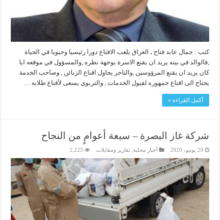
كتب : جمال عابد فتاح ـ العراق يلعب الاقناع دورا رئيسيا وحيويا في الحياة
,فالوالد في بيته يريد ان يقنع الاسرة بوجهة نظره ,والمسؤول في موقعه ايا
كان يريد ان يقنع المرؤوسين ,والتاجر يحاول اقناع الزبائن , وصاحب الخدمة
يحتاج الى اقناع جمهوره لقبول الخدمات , والتربوي يسعى لأقناع طلابه …
أكمل القراءة »
شركة غاز البصرة – سبعة أعوامٍ من النجاح
29 يونيو، 2020
أخبار محلية
,
تقارير ومقابلات
2,223