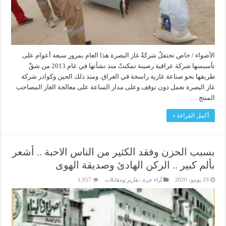
الأضواء / خاص تحتفلُ شركةُ غاز البصرة هذا العام بمرور سبعة أعوام على
تأسيسها شركة عراقية رصينة تمكنتْ منذ نشأتها في عام 2013 من شقِّ
طريقها نحو صناعة غازية راسخة في العراق. ومنذ ذلك الحين وكوادر شركة
غاز البصرة تعمل دون توقف وعلى مدار الساعة على معالجة الغاز المصاحب
المنتج …
أكمل القراءة »
بسبب الحزن وفقد الكثير من الناس الاحبة .. أشعر
بألم كبير .. الركن الهادئ وصديقة الهوى
29 يونيو، 2020
آراء حرة
,
تقارير ومقابلات
1,957