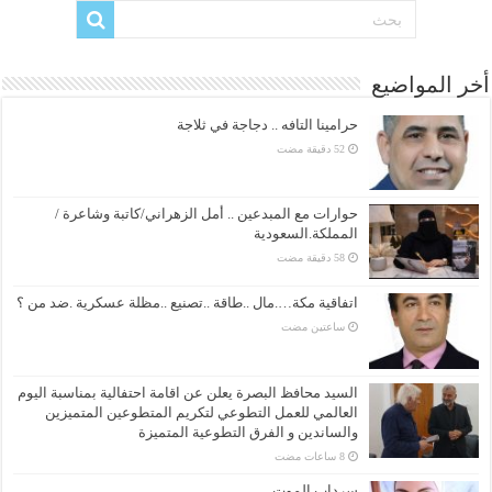
أخر المواضيع
حرامينا التافه .. دجاجة في ثلاجة
حوارات مع المبدعين .. أمل الزهراني/كاتبة وشاعرة /
المملكة.السعودية
اتفاقية مكة….مال ..طاقة ..تصنيع ..مظلة عسكرية .ضد من ؟
‏ساعتين مضت
السيد محافظ البصرة يعلن عن اقامة احتفالية بمناسبة اليوم
العالمي للعمل التطوعي لتكريم المتطوعين المتميزين
والساندين و الفرق التطوعية المتميزة
سرداب الموت