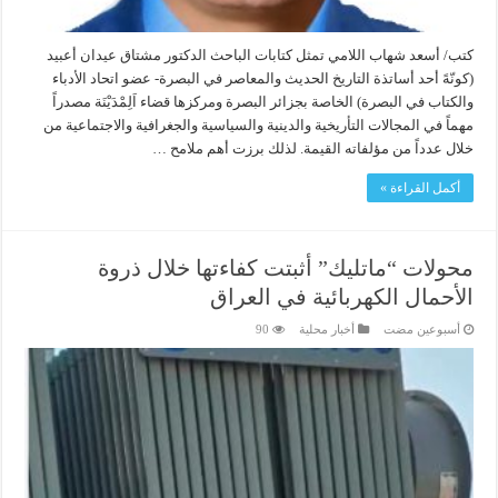
كتب/ أسعد شهاب اللامي تمثل كتابات الباحث الدكتور مشتاق عيدان أعبيد
(كونّهً أحد أساتذة التاريخ الحديث والمعاصر في البصرة- عضو اتحاد الأدباء
والكتاب في البصرة) الخاصة بجزائر البصرة ومركزها قضاء اَلِمْدَيْنَة مصدراً
مهماً في المجالات التأريخية والدينية والسياسية والجغرافية والاجتماعية من
خلال عدداً من مؤلفاته القيمة. لذلك برزت أهم ملامح …
أكمل القراءة »
محولات “ماتليك” أثبتت كفاءتها خلال ذروة
الأحمال الكهربائية في العراق
‏أسبوعين مضت
أخبار محلية
90