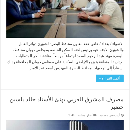
الاضواء / بغداد / خاص عقد معاون محافظ البصرة لشؤون دوائر العمل
والشؤون الاجتماعية ورئيس لجنة السكن الخاصة بموظفي ديوان محافظة
البصرة مهند عبد الرحيم السعد اجتماعاً موسعاً لمناقشة آخر المتطلبات
الإدارية المتعلقة بتوزيع الأراضي السكنية على موظفي ديوان المحافظة وذلك
استناداً إلى توجيهات محافظ البصرة المهندس أسعد عبد الأمير …
أكمل القراءة »
مصرف المشرق العربي يهنئ الأستاذ خالد ياسين
خضير
‏أسبوعين مضت
أخبار محلية
89