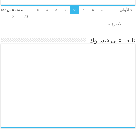
6
« الأولى
...
«
4
5
7
8
»
10
صفحة 6 من 152
30
20
...
الأخيرة »
تابعنا على فيسبوك