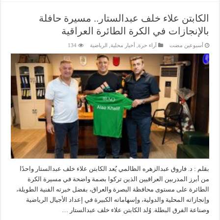
الكابتن علاء خلف عبدالستار.. مسيرة حافلة
بالإنجازات في الكرة الطائرة العراقية
‏أسبوعين مضت
آراء حرة
,
أخبار محلية
,
الرياضية
134
بقلم : د. فاروق عبدالزهره الظالمي يُعد الكابتن علاء خلف عبدالستار واحدًا
من أبرز المدربين العراقيين الذين تركوا بصمة واضحة في مسيرة الكرة
الطائرة على مستوى محافظة البصرة والعراق، بفضل خبرته الفنية الطويلة،
وإنجازاته المحلية والدولية، وإسهاماته الكبيرة في إعداد الأجيال الرياضية
وصناعة الفرق البطلة. وُلد الكابتن علاء خلف عبدالستار …