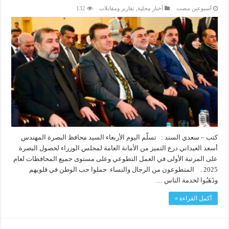
‏أسبوعين مضت
أخبار محلية
,
تقارير ومقابلات
132
كتب – سعدي السند : تسلّم اليوم الأربعاء السيد محافظ البصرة المهندس
أسعد العيداني درع التميز من الأمانة العامة لمجلس الوزراء لحصول البصرة
على المرتبة الأولى في العمل التطوعي وعلى مستوى جميع المحافظات لعام
2025 . المتطوعون من الرجال والنساء حملوا حب الوطن في قلوبهم
وذَهَبُوا لخدمة الناس …
أكمل القراءة »