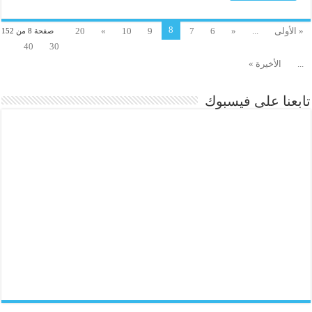
8
« الأولى
...
«
6
7
9
10
»
20
صفحة 8 من 152
40
30
...
الأخيرة »
تابعنا على فيسبوك