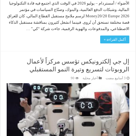
الأضواء / أمستردام – يوليو 2026 في الوقت الذي اجتمع فيه قادة التكنولوجيا
المالية، وشبكات الدفع العالمية، والبنوك، وصنّاع السياسات في مؤتمر
Money20/20 Europe 2026 لرسم ملامح مستقبل القطاع المالي، كان للعراق
قصة مختلفة تستحق أن تُروى. فبينما انشغل كثيرون بمناقشة مستقبل الذكاء
الاصطناعي، والمدفوعات، والهوية الرقمية، جاءت شركة “كي” …
أكمل القراءة »
إل جي إلكترونيكس تؤسس مركزاً لأعمال
الروبوتات لتسريع وتيرة النمو المستقبلي
أخبار محلية
90