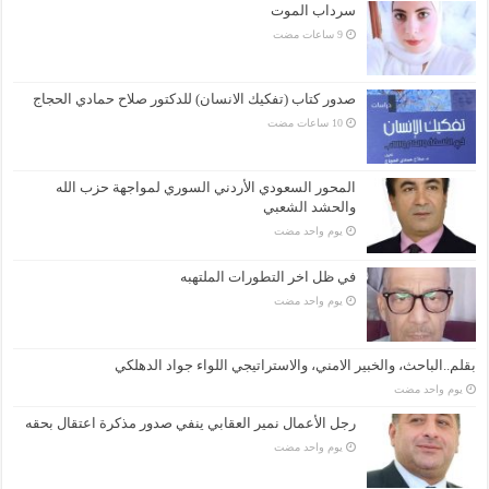
سرداب الموت
صدور كتاب (تفكيك الانسان) للدكتور صلاح حمادي الحجاج
المحور السعودي الأردني السوري لمواجهة حزب الله
والحشد الشعبي
‏يوم واحد مضت
في ظل اخر التطورات الملتهبه
‏يوم واحد مضت
بقلم..الباحث، والخبير الامني، والاستراتيجي اللواء جواد الدهلكي
‏يوم واحد مضت
رجل الأعمال نمير العقابي ينفي صدور مذكرة اعتقال بحقه
‏يوم واحد مضت