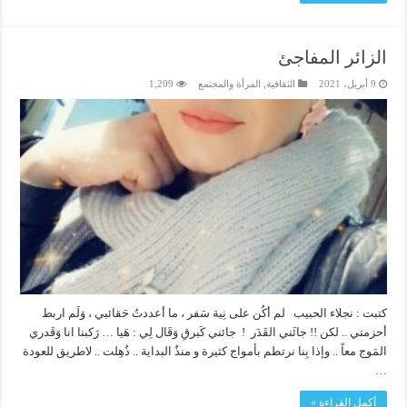
الزائر المفاجئ
9 أبريل، 2021
الثقافية
,
المرأة والمجتمع
1,209
كتبت : نجلاء الحبيب لم أكُن على نِية سَفر ، ما أعددتُ حَقائبي ، وَلَم اربط
أحزمتي .. لكن !! جائَني القَدَر ! جائني كَبرقِ وَقَال لِي : هَيا … رَكبنا انا وَقَدري
المَوج معاً .. وإذا بِنا نرتطم بأمواج كثيرة و منذُ البداية .. ذُهِلت .. لاطريق للعودة
…
أكمل القراءة »