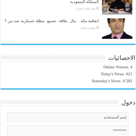
المملكة.السعودية
‏يوم واحد مضت
اتفاقية مكة….مال ..طاقة ..تصنيع ..مظلة عسكرية .ضد من ؟
‏يومين مضت
الاحصائيات
Online Visitors:
4
Today's Views:
921
Yesterday's Views:
4٬282
دخول