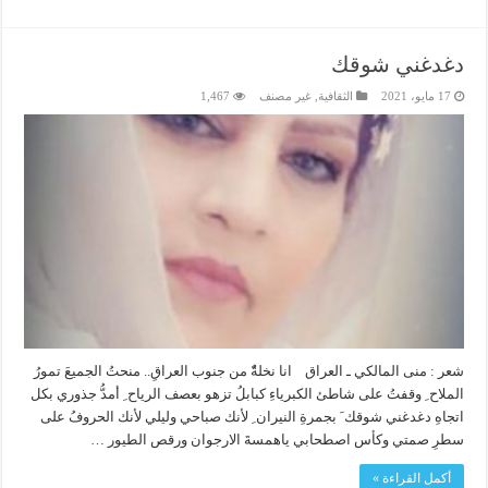
دغدغني شوقك
17 مايو، 2021
الثقافية
,
غير مصنف
1,467
شعر : منى المالكي ـ العراق انا نخلةًٌ من جنوب العراقِ.. منحتُ الجميعَ تمورُ
الملاح ِ وقفتُ على شاطئ الكبرياءِ كبابلُ تزهو بعصف الرياح ِ أمدُّ جذوري بكل
اتجاهِ دغدغني شوقك َ بجمرةِ النيران ِ لأنك صباحي وليلي لأنك الحروفُ على
سطرِ صمتي وكأس اصطحابي ياهمسةَ الارجوان ورقص الطيور …
أكمل القراءة »