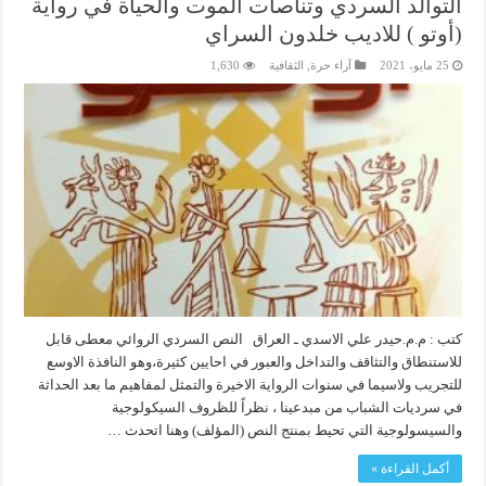
التوالد السردي وتناصات الموت والحياة في رواية
(أوتو ) للاديب خلدون السراي
25 مايو، 2021
آراء حرة
,
الثقافية
1,630
كتب : م.م.حيدر علي الاسدي ـ العراق النص السردي الروائي معطى قابل
للاستنطاق والتثاقف والتداخل والعبور في احايين كثيرة،وهو النافذة الاوسع
للتجريب ولاسيما في سنوات الرواية الاخيرة والتمثل لمفاهيم ما بعد الحداثة
في سرديات الشباب من مبدعينا ، نظراً للظروف السيكولوجية
والسيسولوجية التي تحيط بمنتج النص (المؤلف) وهنا اتحدث …
أكمل القراءة »