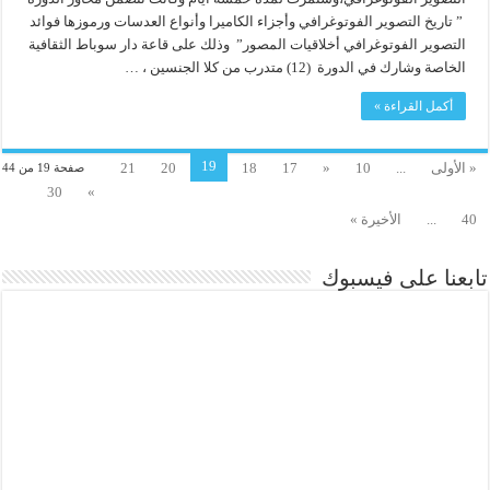
” تاريخ التصوير الفوتوغرافي وأجزاء الكاميرا وأنواع العدسات ورموزها فوائد
التصوير الفوتوغرافي أخلاقيات المصور” وذلك على قاعة دار سوباط الثقافية
الخاصة وشارك في الدورة (12) متدرب من كلا الجنسين ، …
أكمل القراءة »
19
« الأولى
...
10
«
17
18
20
21
صفحة 19 من 44
30
»
40
...
الأخيرة »
تابعنا على فيسبوك