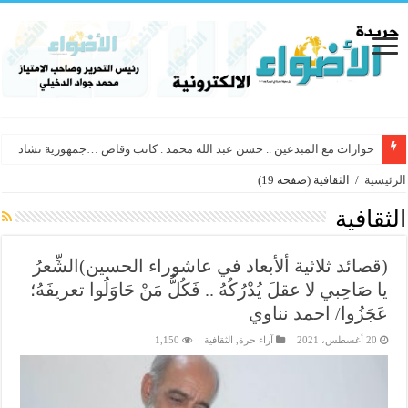
حوارات مع المبدعين .. حسن عبد الله محمد . كاتب وقاص …جمهورية تشاد
الرئيسية
/
الثقافية
(صفحه 19)
الثقافية
(قصائد ثلاثية ألأبعاد في عاشوراء الحسين)الشِّعرُ
يا صَاحِبي لا عقلَ يُدْرُكُهُ .. فَكُلُّ مَنْ حَاوَلُوا تعريفَهُ؛
عَجَزُوا/ احمد نناوي
20 أغسطس، 2021
آراء حرة
,
الثقافية
1,150