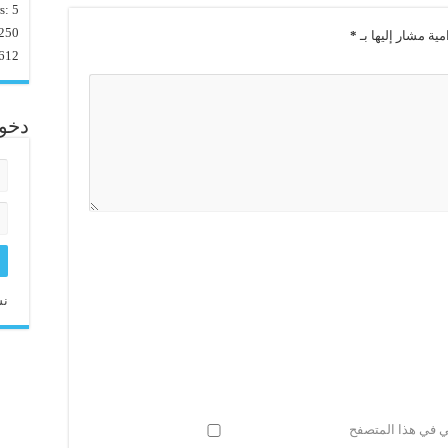
rs:
5
250
مية مشار إليها بـ
*
612
دخو
نس
ني في هذا المتصفح