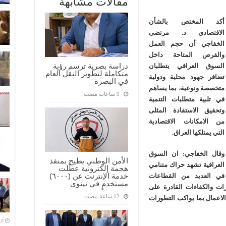
مقالات مشابهة
أكد المختص بالشأن
الاقتصادي د. مرتضى
الخفاجي أن حجم العمل
والفرص المتاحة داخل
دراسة بصرية ترسم رؤية
السوق العراقي يتطلبان
متكاملة لتطوير النقل العام
تضافر جهود محلية ودولية
في البصرة
متخصصة ونوعية، بما يساهم
في تلبية متطلبات التنمية
وتحقيق الاستفادة المثلى
من الامكانات الاقتصادية
التي يمتلكها العراق.
وقال الخفاجي: ان السوق
الأمن الوطني يطيح بمنفذ
العراقية تشهد حراك متنامي
هجمة إلكترونية عطّلت
خدمة الإنترنت عن (٦٠٠٠)
في العديد من القطاعات
مستخدمٍ في نينوى
ات والكفاءات القادرة على
 الاعمال بما يواكب التطورات