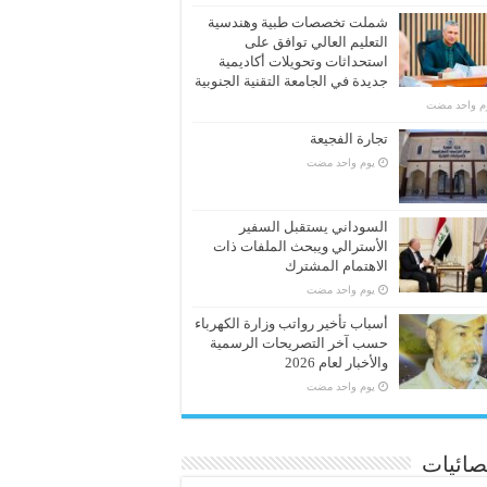
شملت تخصصات طبية وهندسية
التعليم العالي توافق على
استحداثات وتحويلات أكاديمية
جديدة في الجامعة التقنية الجنوبية
وم واحد مضت
تجارة الفجيعة
‏يوم واحد مضت
السوداني يستقبل السفير
الأسترالي ويبحث الملفات ذات
الاهتمام المشترك
‏يوم واحد مضت
أسباب تأخير رواتب وزارة الكهرباء
حسب آخر التصريحات الرسمية
والأخبار لعام 2026
‏يوم واحد مضت
صائيات