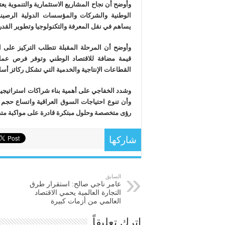
وأوضح أن نجاح المشاريع الاستثمارية والتنموية يع
الوطنية والشركات والمؤسسات الدولية الرصينة،
يساهم في نقل المعرفة والتكنولوجيا وتطوير القدرات
وأوضح أن المرحلة المقبلة تتطلب التركيز على ا
قيمة مضافة للاقتصاد الوطني وتوفر فرص عم
القطاعات الإنتاجية والخدمية التي تشكل ركائز أسا
وشدد الخفاجي على أهمية بناء شراكات استراتيجية 
وأن تنوع احتياجات السوق العراقية واتساع حجم ا
رؤى متخصصة وحلول مبتكرة قادرة على مواكبة متطل
شاركها
السابق
عامر ناجي صالح: استقرار طرق
التجارة العالمية يحمي الاقتصاد
العالمي من أزمات كبيرة
اترك تعليقاً