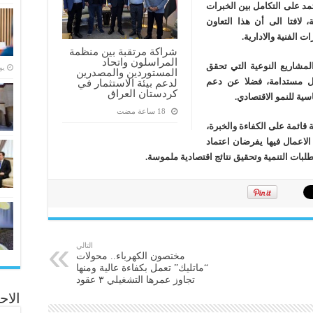
تمد على التكامل بين الخبرات
 لافتا الى أن هذا التعاون
 الفنية والادارية.
شراكة مرتقبة بين منظمة
المراسلون واتحاد
لمشاريع النوعية التي تحقق
‏ي
المستوردين والمصدرين
ل مستدامة، فضلا عن دعم
لدعم بيئة الاستثمار في
كردستان العراق
سية للنمو الاقتصادي.
قائمة على الكفاءة والخبرة،
لاعمال فيها يفرضان اعتماد
بات التنمية وتحقيق نتائج اقتصادية ملموسة.
التالي
مختصون الكهرباء.. محولات
“ماتليك” تعمل بكفاءة عالية ومنها
تجاوز عمرها التشغيلي ٣ عقود
الاح