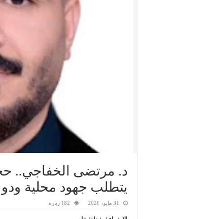
د. مرتضى الخفاجي.. حج
يتطلب جهود محلية ودو
31 مايو، 2026
182 زيارة