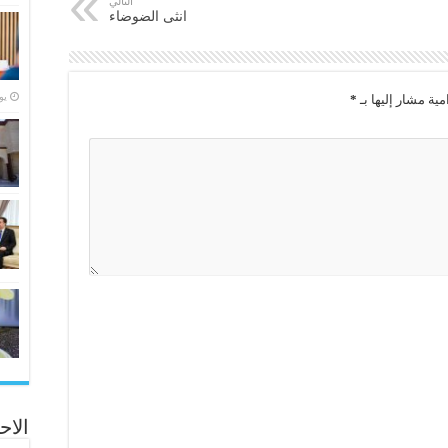
التالي
انثى الضوضاء
‏ي
مية مشار إليها بـ
*
الاح