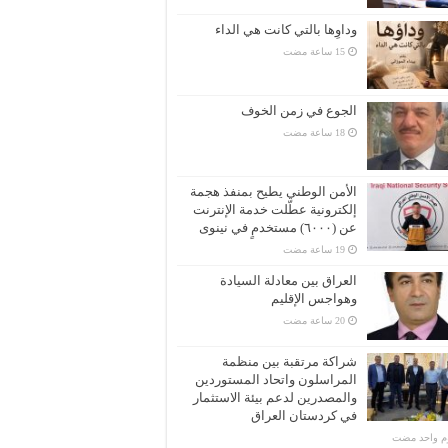
وداوِها بالتي كانت هي الداء
الجوع في زمن الخوف
الأمن الوطني يطيح بمنفذ هجمة
إلكترونية عطّلت خدمة الإنترنت
عن (٦٠٠٠) مستخدمٍ في نينوى
العراق بين معادلة السيادة
وهواجس الإقليم
شراكة مرتقبة بين منظمة
المراسلون واتحاد المستوردين
والمصدرين لدعم بيئة الاستثمار
في كردستان العراق
وم واحد مضت