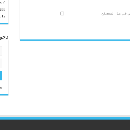
rs:
0
299
ني في هذا المتصفح
612
دخو
نس