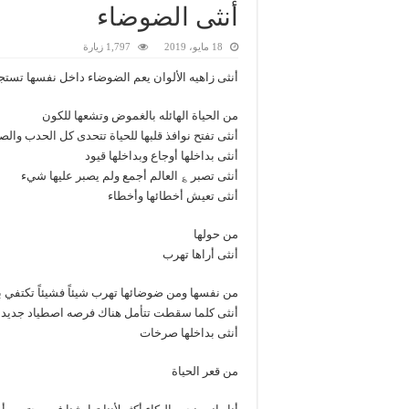
أنثى الضوضاء
18 مايو، 2019
1,797 زيارة
أنثى زاهيه الألوان يعم الضوضاء داخل نفسها تستج
من الحياة الهائله بالغموض وتشعها للكون
أنثى تفتح نوافذ قلبها للحياة تتحدى كل الحدب وال
أنثى بداخلها أوجاع وبداخلها قيود
أنثى تصبر ؏ العالم أجمع ولم يصبر عليها شيء
أنثى تعيش أخطائها وأخطاء
من حولها
أنثى أراها تهرب
من نفسها ومن ضوضائها تهرب شيئاً فشيئاً تكتفي بم
أنثى كلما سقطت تتأمل هناك فرصه اصطياد جديد
أنثى بداخلها صرخات
من قعر الحياة