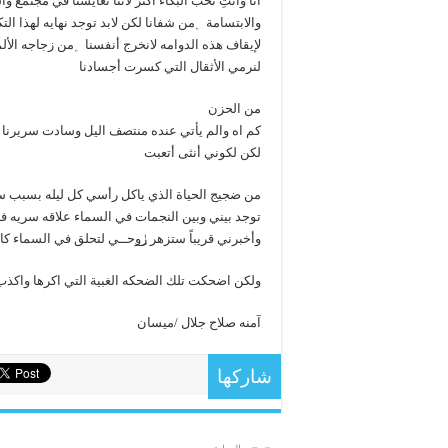
أنا وانتِ نحب البكاء أكثر لأننا تعايشنا في مجتمع 
والابتسامة ﮼من شفانا لكن لابد توجد نهايه لهذا التكف
لإيقاف هذه الدوامه لانخرج أنفسنا ﮼من زجاجه الأل
لنرمي الأثقال التي كسرت أجسادنا
من الحزن
كم اه والم يأتي عنده منتصف اليل وسادت سريرنا
لكن لكوني أنثى أتعبت
من ضجيج الحياة الذي ياكل رأسي كل ليله بسبب سوء 
توجد بيني وبين النجمات في السماء علاقه سريه فأخ
وأخبرني قريباً ستزهر رٰ͜وحــي لتحلق في السماء 
ولكن اضحكت تلك الضحكه الغبية التي اكرها واكذب 
آمنه صلاح جلال /ميسان
شاركها