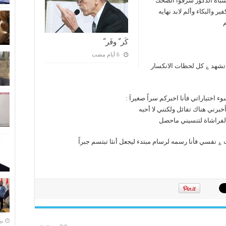
وأشباه الذكور سرقوا الضحك
ير والبكاء وألم لابد نهايه
م
كَر ّ وفَر ّ
 تشهد ؏ كل لحظات الانكسار
اختياراتي فأنا اخبركم سراً صغيراَ :
برني هناك تفائل ولكنني لا أحبه
كالفراشاة لتنسيني ماحصل
؏ نفسي فأنا رسمه لرسام مبتدء ليجعل أنثا تبتسم جبراً
‏ي