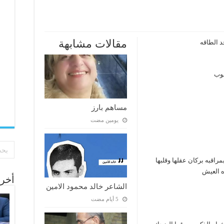
مقالات مشابهة
د الطاقه
صوب
مساهم بارز
‏يومين مضت
راقبه بركان عقلها وقلبها
ه العيش
أخر 
الشاعر خالد محمود الامين