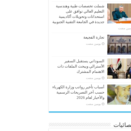
شملت تخصصات طبية وهندسية
التعليم العالي توافق على
استحداثات وتحويلات أكاديمية
جديدة في الجامعة التقنية الجنوبية
ومين مضت
تجارة الفجيعة
‏يومين مضت
السوداني يستقبل السفير
الأسترالي ويبحث الملفات ذات
الاهتمام المشترك
‏يومين مضت
أسباب تأخير رواتب وزارة الكهرباء
حسب آخر التصريحات الرسمية
والأخبار لعام 2026
‏يومين مضت
صائيات