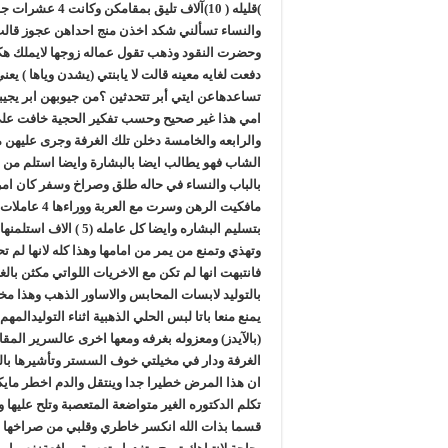
)قليله ( 10)آلاف تلي
والنساء تسألني شكد اخذن منج احداهن عجوز قا
وحضرت النقود وذهب تقول عماله زوجها لايملك هكذا 
دفعت لغايه معينه قالت لا يابنتي (يشدن وياها ) يعني
تساعدهاعن ايتي أبر تتحدثين ؟من جيوبهن ابر يجيبن 
امي هذا غير صحيح وحسب تفكير الحجية خافت على 
والرابعه والخامسة دخلن تلك الغرفة وجرى عليهن 
الشاب فهو يطالب ايضا بالبشارة وايضا استلم من الا
بالباب والنساء في حاله طلق وصراخ وسفر كان امر 
مافكيت الره
بتسليم البشاره وايضا ك
وتهذي وتمنع من يمر من امامها وهذا كله لانها 
فانتبهت انها لم تكن مع الاخريات اللواتي مكثن ب
بالتوليد لابسات المحابس والاساور الذهب وهذا مخ
يمنع منعا باتا لبس الحلي الذهبية اثناء التوليد
(بالآيدز) ومعزوله بغرفه ومعها اخرى عالسرير الم
الغرفة ودار في مخيلتي خوف السستر وتأشيرها بالخ
ان هذا المرض خطيرا جدا وينتقل والدم اخطر مايك
تكلم الدكتوره الغير متواضعة المتعصبة وتلح عليها
قسما بذات الله انكسر خاطري وقلبي من صراخها علي