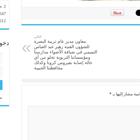
rs:
2
547
612
التالي
معاون مدير عام تربية البصرة
دخو
للشؤون الفنية زهير عبد العباس
التميمي في ضيافة الأضواء مدارسنا
ومؤسساتنا التربوية تخلو من أي
حالة إصابة بفيروس كرونا وكذلك
محافظتنا الحبيبة
مية مشار إليها بـ
*
نس