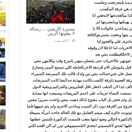
ق بمقامكن وكانت 4 عشرات جديده تلمعرجعت وجلست
لت هي غرفة المكصب
مبالغحدثتها لاتدفعي انا
 يهملنها ومايضربنها ابر
مسيرة الأربعين … رسالة
يساعدن عالولاده لالا يا
لا يطويها الزمن
بنتها ودفعت بحسرةوالثالثة
ماجرى علي والعجوزاما
خريات اما انا فلا لان وقوفه
لااخلاقيطلعت بنتي بعد
ن وسرت مع العربة ووراءها 4 عاملات عيونهن عالاخريات حتى يحصلن منهن باسرع وقت وكلامهن معي
ل عامله (5 ) الاف استلمنها قبل مايوصلن الام للردهة الاخرىالعامله اللي تمسح الممر وتصارخ
لم تحصل على شيءسالت بنتي من ولدك قالت تلك الممرضة السمراء
الغرفة العجيبة (غرفة الكصب)كانت مهذبة جداايضا كانت الممرضات
الف جدا لان الذهب اخطر ناقل للفايروس والجراثيم وببقية الدول
المهم سمعت النساء حزينات على احدى المريضات وسمعت انها مصابة
قابل ولم تحجر بل الباب مفتوح لذلك ذهبت ببنتي واخذت سريرا بنفس
روج من الغرفة دون ذكر السبب وماذنب الاخرى ولم يتم تنبيههاعلما
ونوبت حائره كيف سيتم التعامل مع تلك الحاله جاءت امرأة بسيطة
 والدكتورة لاتبالي وضع ابنتها متعب فلمست الدكتورة تلتمس عطفها
ها ابعدي لاتلمسيني ابتعدي لاتلمسينيوهي تبرر لم اكن اقصد لكني