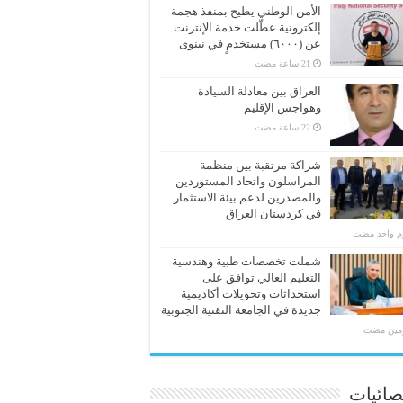
الأمن الوطني يطيح بمنفذ هجمة
إلكترونية عطّلت خدمة الإنترنت
عن (٦٠٠٠) مستخدمٍ في نينوى
العراق بين معادلة السيادة
وهواجس الإقليم
شراكة مرتقبة بين منظمة
المراسلون واتحاد المستوردين
والمصدرين لدعم بيئة الاستثمار
في كردستان العراق
وم واحد مضت
شملت تخصصات طبية وهندسية
التعليم العالي توافق على
استحداثات وتحويلات أكاديمية
جديدة في الجامعة التقنية الجنوبية
ومين مضت
صائيات