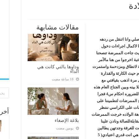
دة
مقالات مشابهة
لي وانا اتنقل من ردهه
با لاكمال اجراءات دخول
 حيث جاءت الممرضة تنصحنا
ة اخرجوا من هنا مالأمر
وداوِها بالتي كانت هي
حة لاتطاق ومزدحمة واستمرت
الداء
م حيث الكارثة والقذارة
 مرة اذهب بقيافتي مع
 بينه وبين الجناح العام هذه
المرة ذهبت بدشداشتي وعباءة الرأس والشحاطة للضروره احكام س4 فجرا
 الممرضات لتطميننا على
فقات على الكراسي ننتظر
أخر 
هة الولاده خرجت الممرضات
بلاغة الإصغاء
ابلةللصالة ونادن علينا
بت للغرفة وجدتهن يطالبن
‏يومين مضت
بحقهن حيث تعبن وبذلن جهد ويردن( البشاره) وكم هي انت قدري اعتيادي( 5