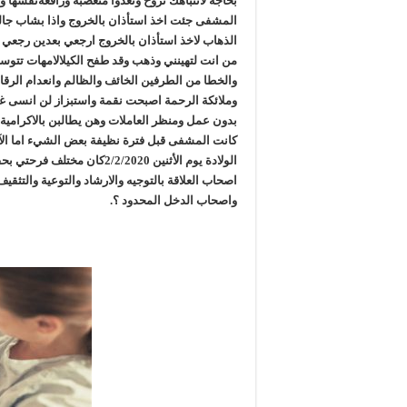
بحاجة لانتباهك تروح وتغدوا متعصبة ورافعةنفسها 
المشفى جئت اخذ استأذان بالخروج واذا بشاب جال
الذهاب لاخذ استأذان بالخروج ارجعي بعدين رجعي ب
من انت لتهينني وذهب وقد طفح الكيلالامهات تتوسل
والخطا من الطرفين الخائف والظالم وانعدام الرق
وملائكة الرحمة اصبحت نقمة واستبزاز لن انسى غرف
بدون عمل ومنظر العاملات وهن يطالبن بالاكرامية 
كانت المشفى قبل فترة نظيفة بعض الشيء اما الآن
الولادة يوم الأثنين /2/2020
اصحاب العلاقة بالتوجيه والارشاد والتوعية والتثق
واصحاب الدخل المحدود ؟.