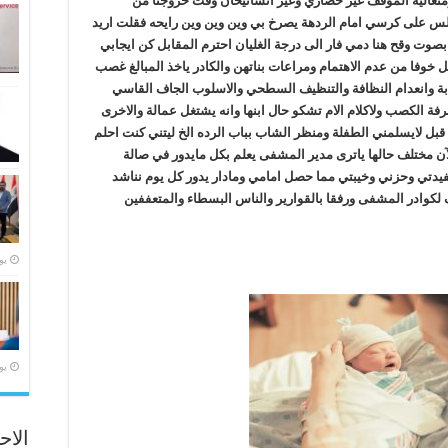
ومتعاليه الموقف غير حضاري وغير انسانيحان وقت خروجنا من
س على كرسي امام الردهة يصرخ بي وين وين وين رايحه فقلت اريد
صوت وقح هنا دمي فار الى درجة الغليان احترم المقابل كن ايجابي
 خوفا من عدم الاهتمام ومراعات بناتهن والكادر ياخذ المبالغ غصب
ابة وانعدام النظافة والتنظيف السطحي والاسلوب الجاف القاسي
ة الكصب ولاكلام الام تشكو حال ابنها وانه يشتغل عمالة والاخرى
قبل لايسلمني الطفلة ومنظر الشاب بباب الرده الخ ليتني كنت احلم
 مختلف حالها ياترى مدير المشفى يعلم بكل مايدور في صالة
2كان مختلف فرحتي بحفيدتي وحزني وخيبتي مما حصل امامي ومادار يدور كل يوم نناشد
يف لكوادر المشفى ورفقا بالقوارير والناس البسطاء والمتعففين
‏ي
‏ي
الاح