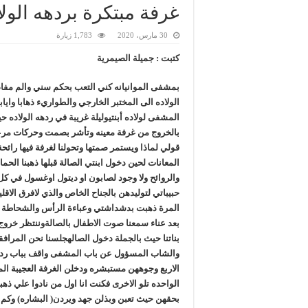
غرفة مبتكرة بردهه الولا
30 مارس، 2020
1,783 زيارة
كتبت : جميلة الصيمرية
بمشفى الموانيانه كني التعب بحكم سني والم مفاص
الولاده الى المختبر الخارجي والطواريء ذهابا وايا
المشفى لولاده أبنتيوليلة غريبة في ردهه الولاده
بالخروج من غرفة معينه وتأشر بصمت وحركات مرعب
قولي لماذا ويستمر صمتها وتحولنا لغرفة فيها رائ
المعانات لحين دخول ابنتي الصالة قبلها ذهبنا الحما
والروائح ولا وجود لصابون او ديتول اوغسول في كل
حبيباتي لتوليدهن بالجناح الخاص والذي لافرق الاقليلا
بعد عناء سمعنا صوت الاطفال بالصالةوننتظر خروج
بناتنا حيث بالجملة دخول الصالهجلسنا نحن المرا
والشاب المسؤول عن باب المشفى واقف بباب رد
الاربع وجوههن مستبشره ودخلن الغرفة العجيبة المق
الواحده تلو الاخرى فكنت انا اول من نادوا علي ذه