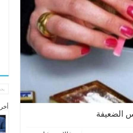
أخر 
وس الضعيفة