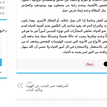
rs:
0
عور بالأهمية، وبعدم رغبة من يحيطون بهم بوجودهم، والتعرّض
952
ة مثل البطالة وعدم إيجاد فرص عمل
112
م الفقر وخاصةً إذا كان يعيل عائلته،
أو التفكك الأسري وهذا يكون
 والفراغ الذي قد يقود صاحبه إلى الشّعور بعدم أهمية الحياة لعدم
دخو
نحو الحياة. تعاطي المخدِّرات التي تهيّء للمدمن أموراً غير ما هو في
اً وعدم توافرها يسبب له حالةً نفسيةً وجسديّةً سيئة مما يدفعه إلى
وُل بعض الأنواع من الأدوية التي تسبب الهلوسات للشخص وتخفف له من
لى بالاستغفار والاستخارة في كل أمور الحياه ولا ننسي أن الله يمهل
نافذة من النور لمن يئسه به الحياه
.
نس
التالي
المراهقة عمر البحث عن الهوية
وتأكيد الذات