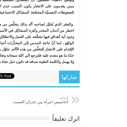
ممن يقدمون على الانتحار يكون السبب عدم الش
للضغوطات النفسيّة المختلفة. المشاكل الاجتماعي
والفقر الذي يُخيّل لصاحبه أنّه بذلك يتخلّص من ه
اخطر من أدمان المخدر وكثرة المشاكِل في الأسرة،
وجود أية أهدافٍ فيها تشجِّعه على العمل والانطلاق 
الواقِع
،
كما أنّ حاجة المدمن إلى المخدِّرات أحيان
الإقدام على الانتحار للتخلّص من هذه الآلام. تنا
حدّة ما هو مقدم عليه
فلنرجع الي الله سبحانه وتعا
ولا يهمل والكلمة الطيبة صدقه قد تكون حبل نجاة و
شاركها
السابق
أحاسيس امرأة بين جدران الصمت
اترك تعليقاً