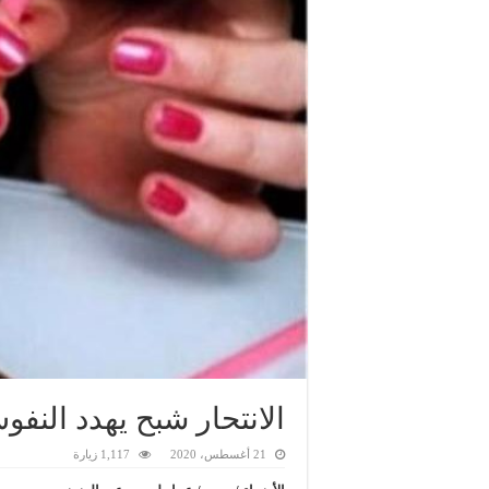
الانتحار شبح يهدد النف
21 أغسطس، 2020
1,117 زيارة