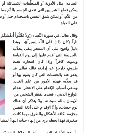
السامه مثل الأدوية أو المنظِّفات الكيميائيّة أو 
يمكن قطع الشرايين التي تغذي الجِسم بالدَّم مما ي
من الدَّم، أو يمكن شنق النفس باستخدام حبل أو 
على الحياة.
وقال تعالى في سورة النِّساء ((وَلاَ تَقْتُلُواْ أَنفُسَكُمْ إِنَّ
نَاراً وَكَانَ ذَلِكَ عَلَى اللّهِ يَسِيراً))، وهذا
دليلٌ واضِح على أن المنتحر يبقى يتعذّب
بالجريمة التي أقدم عليها إلى يوم القيامة
ويموت كافراً وإذا كان انتحاره تحت
ظروفٍ خارجةٍ عن إرادته فالله تعالى قد
يعفو عنه بالحسنات التي كان يقوم بها أو
قد يعذِّبه فهذه الأمور من عِلم الغيب.
وماهي أسباب الإقدام على الانتحار انعدام
الوازِع الديني ، فعندما يفتقر الشخص من
الإيمان بالله سبحانه ولا يتذكر أن هناك
يوم حساب، وأنَّ الإقدام على أذيَة النفس
محرّمة بكافة الأشكال والطرق مهما كانت
صغيرة، فهذا يجعله يرى من إنهاء حياته انتهاءً لمشا
وأوضح الأطباء النفسين أن المشاكِل النفسيّة مثل 