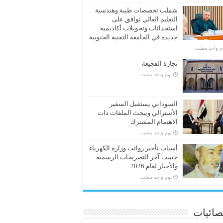
شملت تخصصات طبية وهندسية
التعليم العالي توافق على
استحداثات وتحويلات أكاديمية
جديدة في الجامعة التقنية الجنوبية
وم واحد مضت
تجارة الفجيعة
‏يوم واحد مضت
السوداني يستقبل السفير
الأسترالي ويبحث الملفات ذات
الاهتمام المشترك
‏يوم واحد مضت
أسباب تأخير رواتب وزارة الكهرباء
حسب آخر التصريحات الرسمية
والأخبار لعام 2026
‏يوم واحد مضت
صائيات