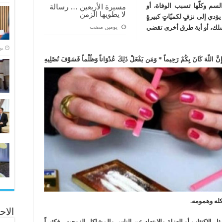
السم وكلّها تسبب الوفاة، أو
مسيرة الأربعين … رسالة
لا يطويها الزمن
ؤدي إلى نزفٍ لكميّاتٍ كبيرةٍ
سلك، أو أية طرق أخرى تقضي
‏يومين مضت
‏ي
 اللّهَ كَانَ بِكُمْ رَحِيماً
* وَمَن يَفْعَلْ ذَلِكَ عُدْوَاناً وَظُلْماً فَسَوْفَ نُصْلِيهِ
كله وهمومه.
الاح
الاكتئاب أو العزلة والابتعاد عن الناس والمشاكل الزوجيه ، فكثيراً