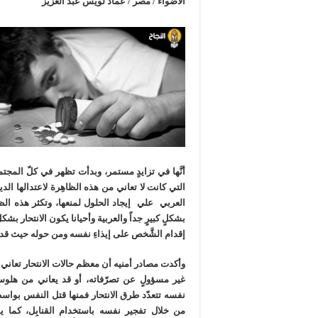
الأضواء / مصر / عماد لويس عبد العزيز
أنَّها في تزايدٍ مستمر، وبدأت تظهر في كلّ المجت
التي كانت لا تعاني من هذه الظاهِرة لاعتدالها الد
العربي علي إيجاد الحلول لمنعها، وتكثر هذه الظ
بشكلٍ كبيرٍ جداً والعربية وأحيانا يكون الانتحار بشك
إقدام الشَّخص على إيذاءِ نفسه ومن حوله حيث قد يك
وأكدت مصادر أمنيه أن معظم حالات الانتحار تعان
غير مسؤولٍ عن تصرّفاته، أو قد يعاني من هلوس
نفسه تتعدّد طرق الانتحار فمنها قتل النفس بواسطة 
من خلال تفجير نفسه باستخدام القنابِل، كما يمكن