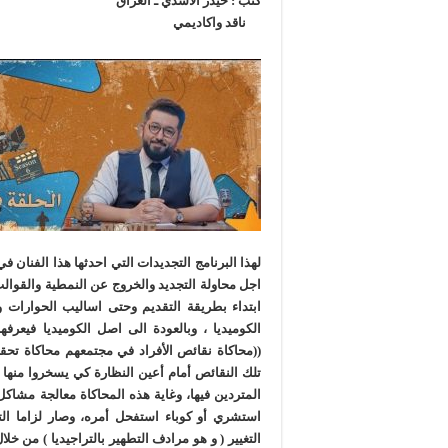
كتب : حيدر الاسدي ـ العراق
ناقد واكاديمي
لهذا البرنامج التجديدات التي احدثها هذا الفنا
اجل محاولة التجديد والخروج عن النمطية والقوالب 
ابتداء بطريقة التقديم وحتى اساليب الحوارا
الكوميديا ، وبالعودة الى اصل الكوميديا فيعرفه
((محاكاة نقائص الأفراد في مجتمعهم محاكاة تح
تلك النقائص أمام أعين النظارة كي يسخروا منه
المتردين فيها، وغاية هذه المحاكاة معالجة مشاك
استشري أو كوباء استفحل أمره، وصار لزاما الت
التغيير ( و هو مرادف التطهير بالتراجيديا ) من خ