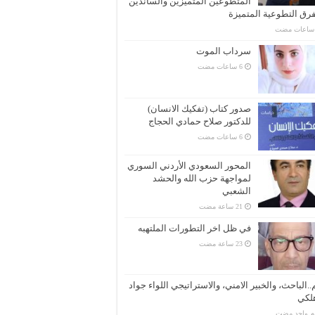
المتطوعين المتميزين والساندين
فرق التطوعية المتميزة
سرداب الموت
صدور كتاب (تفكيك الانسان)
للدكتور صلاح حمادي الحجاج
المحور السعودي الأردني السوري
لمواجهة حزب الله والحشد
الشعبي
في ظل اخر التطورات الملتهبه
..الباحث، والخبير الامني، والاستراتيجي اللواء جواد
لكي
وم واحد مضت