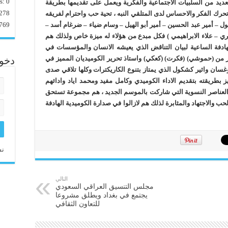
rs:
0
ديد من السلبيات الاجتماعية والفكرية ويعمل على تقديمها بطريقة
278
تحرك الفكر والاحساس لدى المتلقي النبه ، تحية حب واحترام لفريقه
769
– أمير عبد الحسين – أمير أبو الهيل – وسام ضياء – ضرغام أسد –
 – علاء الابراهيمي ) فكل مبدع من هؤلاء له ميزة خاص ولذلك هم
لهادفة الساعية لبيان التناقض الذي يعيشه الانسان والمؤسسات في
ير من (حموشي) (فكرت) (كعكي) واستاذ تحرير الكوميديان المميز في
دخو
 وغسان واثير كشكول الذي يمتاز بتنوع الكاريكترات وكلها تلاقي صدى
بطريقته بتقديم الاداء الكوميدي وكامل مفيد ومحمد اياد وادائهم
ة العناصر النسوية التي شاركت بالموسم الجديد ، هم مجموعة تستحق
لحب والاجتهاد والمثابرة لذلك هم لازالوا في صدارة الكوميدية الهادفة
نس
التالي
مجلس التنسيق العراقي السعودي
يجتمع في بغداد ويطلق مشروعا
للتعاون الثقافي