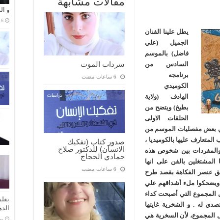
مقالات مشابهة
و ال
يطل علينا الفنان
الجميل (علي
فاضل) بالموسم
سرداب الموت
السادس من
برنامجه
الكوميدي
الهادف (ولاية
بطيخ) ويتضح من
الحلقات الاولى
ن في بعض مفصليات الموسم من
المتعارف عليها بالكوميديا ،
صدور كتاب (تفكيك
الانسان) للدكتور صلاح
ت والمفردات بين شخوص هذه
حمادي الحجاج
ا المشتغلين بالفن على انها
قق عنصر الفكاهة بقصد طرح
ا ويضحكوا ملء أشداقهم علي
ل المجموع التي أصبحت كداء
بقلم
صدي له . و الشخرية غايتها
الده
لال المجموع، لأن السخرية هي
‏ي