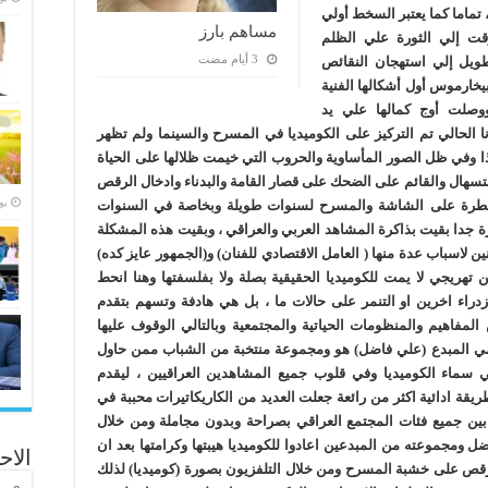
تماما كما يعتبر السخط أولي
مساهم بارز
قت إلي الثورة علي الظلم
طويل إلي استهجان النقائص
بيخارموس أول أشكالها الفنية
ووصلت أوج كمالها علي يد
الحالي تم التركيز على الكوميديا في المسرح والسينما ولم تظهر
هذا وفي ظل الصور المأساوية والحروب التي خيمت ظلالها على الحياة
تسهال والقائم على الضحك على قصار القامة والبدناء وادخال الرقص
‏ي
مسيطرة على الشاشة والمسرح لسنوات طويلة وبخاصة في السنوات
 نادرة جدا بقيت بذاكرة المشاهد العربي والعراقي ، وبقيت هذه المشكلة
ن لاسباب عدة منها ( العامل الاقتصادي للفنان) و(الجمهور عايز كده)
 تهريجي لا يمت للكوميديا الحقيقية بصلة ولا بفلسفتها وهنا انحط
ازدراء اخرين او التنمر على حالات ما ، بل هي هادفة وتسهم بتقدم
المفاهيم والمنظومات الحياتية والمجتمعية وبالتالي الوقوف عليها
لامي المبدع (علي فاضل) هو ومجموعة منتخبة من الشباب ممن حاول
 سماء الكوميديا وفي قلوب جميع المشاهدين العراقيين ، ليقدم
قة ادائية اكثر من رائعة جعلت العديد من الكاريكاتيرات محببة في
ة بين جميع فئات المجتمع العراقي بصراحة وبدون مجاملة ومن خلال
 ومجموعته من المبدعين اعادوا للكوميديا هيبتها وكرامتها بعد ان
الاح
لرقص على خشبة المسرح ومن خلال التلفزيون بصورة (كوميديا) لذلك