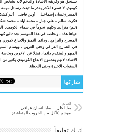
يستحق هو وفريقه الاشادة والدعم لانه يشخص الع
كوميديا لا تسيء للاخر بقدر ما تبعث رسائل مهمة 
المميز (غسان إسماعيل – أوس فاضل – أثير كشكول 
فكرت سالم – علي جبار – محمد اياد – محمد شكري
(ثيم) مترابط وكلهم نجوماً في سماء الكوميديا ا
حياتنا هذه ، وبخاصة في هذا الموسم نجد تالق كب
المسرح والبرامج ، ودائما التميز والابداع لاموري
في الشارع العراقي وحتى العربي ، ووسام المميز 
المبهر والمتقدم دائما ، فضلا عن الاخرين وبخاص
الاشادة لانهم يقدمون الابداع الكوميدي بكثير من ا
السنوات الاخيرة وحتى اللحظة.
شاركها
السابق
بقايا ظل …بقايا انسان عراقي
مهشم (تآكل من الحروب المتعاقبة)
اترك تعليقاً