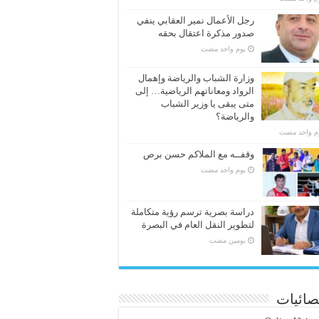
رجل الأعمال نمير العقابي ينفي
صدور مذكرة اعتقال بحقه
‏يوم واحد مضت
وزارة الشباب والرياضة وإهمال
الرواد ومعاناتهم الرياضية… إلى
متى يبقى يا وزير الشباب
والرياضة؟
وم واحد مضت
وقفــه مع الملاكم حسن برص
‏يوم واحد مضت
دراسة بصرية ترسم رؤية متكاملة
لتطوير النقل العام في البصرة
‏يومين مضت
صائيات