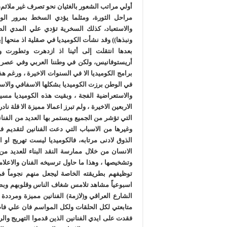
أولي مراتب الشعور بالغثيان نحو تصرف غير ملائم، 
مراحل الثورة، ومثلما يؤدي السخط بمرور الو
والاستعباد، كذلك السخرية تؤدي علي المدي ال
ونبذها)) وقد نشأت الكوميديا في صقلية اذ منحها إ
بعدها انتقلت إلى أثينا اذ ازدهرت وتطورت 
أريستوفانيس، ولكن في وطننا العربي وفي عصرنا 
برامج الكوميديا الا في السنوات الاخيرة ، ورغم 
في الوطن برزت الكوميديا بشكلها الاسفافي والاس
والاستعراضية الفجة ، وبقيت هذه الكوميديا 
الاربعين الاخيرة ، ولم تبرز اعمالا مميزة الا قلة
التي تؤشر من الجميع ويستمر بها العديد من الفناني
وغيرها من الاسباب التي دعت الفنانين لتقديم فن
الذوق لادنى مرتابه، فالكوميديا ليست تهريج او 
الانسان من خلال ممارسة النقد البناء للعديد من 
وتشخيصها ، وهذا ما حاول ترسيخه الفنان والاع
توظيفهم بطريقته الخاصة ليجعل منهم نجوماً في
اسبوعياً مشاهد تلامس شغاف الناس وقلوبهم وبطري
الشارع العراقي و(لازمة) الفنانين مميزة ومردد
متابعتي لكل الحلقات ولكل المواسم فان علي فاضل
فقدت على ايدي الفنانين الذين قدموا التهريج وا