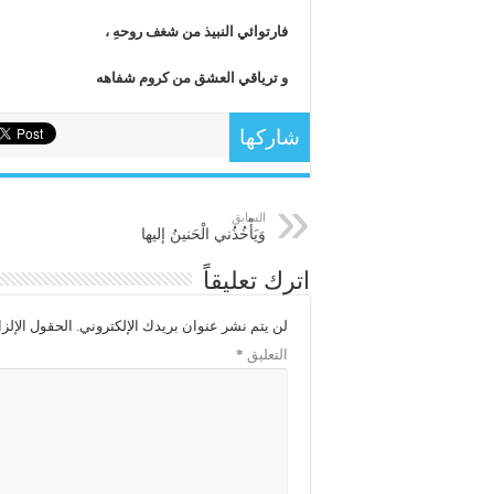
فارتوائي النبيذ من شغف روحهِ ،
و ترياقي العشق من كروم شفاهه
شاركها
السابق
وَيَأْخُذُني الْحَنينُ إليها
اترك تعليقاً
لن يتم نشر عنوان بريدك الإلكتروني.
الحقول الإلزا
التعليق
*