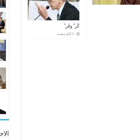
كَر ّ وفَر ّ
الاح