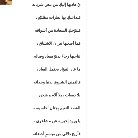
يُ هاديها إليكِ من نبض شريانه
فتداعبكِ بها نظرات مقلتيٌٓهِ ،
فتتوٌجكِ السعادة من أشواقه
فما أصعبها نيران الاشتياق ،
تناجيها رجاءٓ بدنوٌ ميعاد وِصاله
ما عاد الفؤاد يحتمل البعاد ،
فالتمني الشروق بدنيا وجدانه
بلا دمعات ، بلا آلام و شجن
القصد النعيم بِجنان أحاسيسه
يا ورود إخبريه عن مشاعري ،
فأريج دلالي من ميسمِ أحضانه