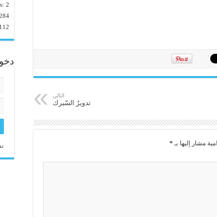
rs:
2
284
112
دخو
التالي
تدويرُ السّيرك
مية مشار إليها بـ
*
نس