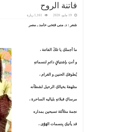
فاتنة الروح
19 مايو، 2020
1,161 زيارة
شعر : د. منى فتحى حامد ـ مصر
ما أجملكِ يا تلكٓ الفاتنة ،
و أنتِ بإشتياقٍ دائمِ لنسماتهِ
يُطوقكِ الحنين و الغرام ،
متلهفةٓ بخيالكِ الرحيل لشطآنه
مرساكِ قبلاتهِ بلياليه الساحرة ،
نجمة متلألئة تسبحين بمداره
قد يأتيكِ بِنسمات الهٓوٌٓى ،