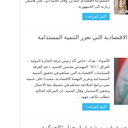
المشتركة لاقتصادي البلدين. وقال الحمداني: على هامش
زيارته الى الجمهورية …
أكمل القراءة »
قتصادية التي تعزز التنمية المستدامة
الأضواء / بغداد / خاص أكد رئيس غرفة التجارة الدولية –
العراق “ICC” المهندس محسن الحميد، دعم الغرفة
للسياسات الاقتصادية التي تساهم في تحقيق التنمية
المستدامة وتعزيز النهضة الاقتصادية، مشددا على حتمية
تبني برامج اصلاحية تساهم في تنشيط بيئة الاعمال
وتحفيز الاستثمار. وقال الحميد: ان المرحلة الحالية
تتطلب تكاتف جهود …
أكمل القراءة »
لبصرة يقيم ورشة عمل حول “الحوكمة