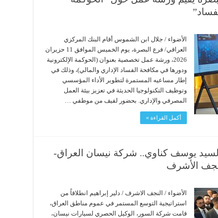
فساد”
الأضواء / جلال ابن الشموس أقام البنك المركزي
العراقي/ فرع البصرة، يوم الخميس الموافق 11 حزيران
2026، ورشة عمل تخصصية بعنوان (الحوكمة الإلكترونية
ودورها في مكافحة الفساد الإداري والمالي)، وذلك في
إطار مساعيه المستمرة لتطوير الأداء المؤسسي
وتوظيف التكنولوجيا الحديثة في تعزيز بيئة العمل
المصرفي والإداري. ​بحضور لفيف من موظفي …
أكمل القراءة »
يد يوسف كناوي.. شركة نيسان العراق-
لنجف الأشرف
الأضواء / النجف الاشرف / دلير إبراهيم انطلاقاً من
استراتيجية التوسع المستمر في عموم مناطق العراق،
قامت شركة السور، الوكيل الحصري لسيارات نيسان،