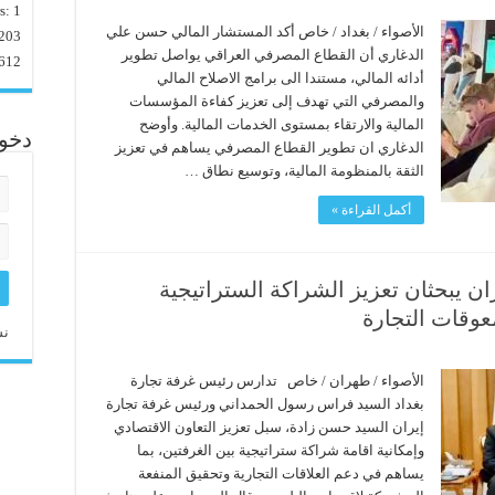
rs:
1
الأصواء / بغداد / خاص أكد المستشار المالي حسن علي
203
الدغاري أن القطاع المصرفي العراقي يواصل تطوير
612
أدائه المالي، مستندا الى برامج الاصلاح المالي
والمصرفي التي تهدف إلى تعزيز كفاءة المؤسسات
المالية والارتقاء بمستوى الخدمات المالية. وأوضح
دخو
الدغاري ان تطوير القطاع المصرفي يساهم في تعزيز
الثقة بالمنظومة المالية، وتوسيع نطاق …
أكمل القراءة »
ن يبحثان تعزيز الشراكة الستراتيجية
وقات التجارة
نس
الأصواء / طهران / خاص تدارس رئيس غرفة تجارة
بغداد السيد فراس رسول الحمداني ورئيس غرفة تجارة
إيران السيد حسن زادة، سبل تعزيز التعاون الاقتصادي
وإمكانية اقامة شراكة ستراتيجية بين الغرفتين، بما
يساهم في دعم العلاقات التجارية وتحقيق المنفعة