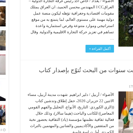
الاضواء / يغداد / خاص أكد رئيس غرفة التجارة الدولية –
العراقI CC المهندس محسن الحميد، ان العراق يمتلك
مقومات اقتصادية وجغرافية تؤهله ليكون منصة عمل
دولية مهمة على مستوى العالم، لما يتمتع به من موقع
استراتيجي وموارد متنوعة وفرص استثمارية واعدة
تساهم في تعزيز حركة التجارة الاقليمية والدولية. وقال
…
أكمل القراءة »
ست سنوات من البحث تُتوّج بإصدار كتاب
17
الأضواء / أربيل / دلیر ابراهیم شهدت مدينة أربيل، مساء
الاثنين 22 حزيران 2026، حفل إطلاق وتدشين كتاب
((الزي الكوردي: التاريخ، الأنواع، التحليل والفهم القومي
المعاصر)) للكاتب والباحث (هيما سالار)، وذلك خلال
فعالية ثقافية نظمتها مؤسسة (ياد) الثقافية بحضور نخبة
من المثقفين والأكاديميين والفنانين والمهتمين بالتراث
الكوردي. أول دراسة علمية …