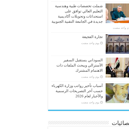
شملت تخصصات طبية وهندسية
التعليم العالي توافق على
استحداثات وتحويلات أكاديمية
جديدة في الجامعة التقنية الجنوبية
وم واحد مضت
تجارة الفجيعة
‏يوم واحد مضت
السوداني يستقبل السفير
الأسترالي ويبحث الملفات ذات
الاهتمام المشترك
‏يوم واحد مضت
أسباب تأخير رواتب وزارة الكهرباء
حسب آخر التصريحات الرسمية
والأخبار لعام 2026
‏يوم واحد مضت
صائيات