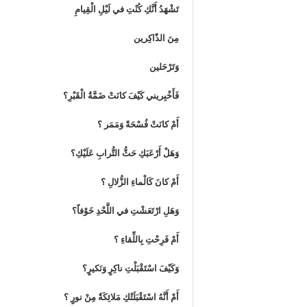
تَشْهَدُ أَنَّكِ كُنْتِ في لَيْلِ الْقِيامِ
مِنَ الذّاكِرين
وَتَرْحَلين
فَأَخْبِريني كَيْفَ كانَتْ ضَمَّةُ الْقَبْرِ؟
أَمْ كانَتْ فُسْحَةً وَمَمَر ؟
وَهَلْ أَرْعَبَكِ حَثُّ التُّرابِ عَلَيْكِ؟
أَمْ كانَ كَالْماءِ الزُّلالِ ؟
وَهَلِ ارْتَعَشْتِ في اللَّحْدِ خَوْفاً؟
أَمْ فَرِحْتِ بِاللِّقاءِ ؟
وَكَيْفَ اسْتَقْبَلْتِ ناكِرٍ وَنَكيرٍ؟
أَمْ أَنَّهُ اسْتَقْبَلَتْكِ مَلائِكَةٌ مِنْ نورٍ ؟