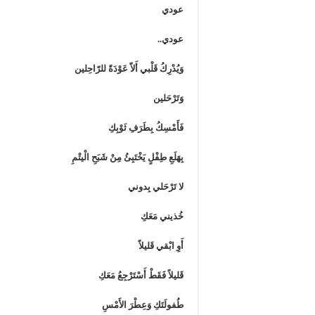
عودي
عودي..
وَيُدْرِكُ قَلْبي أَلاّ عَوْدَةً للرّاحِلين
وَتَرْحَلين
فَأَمْسِكُ بِطَرَفِ ثَوْبِكِ
بِهَلَعِ طِفْلٍ يَخْتَبِئُ مِنْ شَبَحِ الْيتْمِ
لا تَرْحَلي بِدوني
خُذيني مَعَكِ
أَوِ ابْقي قَليلاً
قَليلاً فَقَطْ أَسْتَرْجِعُ مَعَكِ
طُفولَتَكِ وَعِطْرَ الأَمْسِ