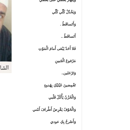
وَيَخْذُلُ كُلّي كُلّي
وَأَتَساقَطُ .
أَتَساقَطُ ..
فَلا أَحَدٌ يَبْقى أَمامَ الْمَوْتِ
مَرْفوعَ الْجَبينِ
وَتَرْحَلين..
تَغْمِضينَ عَيْنَيْكِ بِهُدوءٍ
وَالْحُزْنُ يَأْكُلُ قَلْبي
وَالْخَوْفُ يَقْرِضُ أَطْرافَ أَمْني
وَأَصْرخُ بِكِ عودي