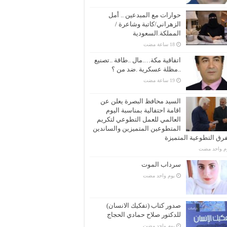
حوارات مع المبدعين .. أمل
الزهراني/كاتبة وشاعرة /
المملكة.السعودية
اتفاقية مكة….مال ..طاقة ..تصنيع
..مظلة عسكرية .ضد من ؟
السيد محافظ البصرة يعلن عن
اقامة احتفالية بمناسبة اليوم
العالمي للعمل التطوعي لتكريم
المتطوعين المتميزين والساندين
فرق التطوعية المتميزة
وم واحد مضت
سرداب الموت
‏يوم واحد مضت
صدور كتاب (تفكيك الانسان)
للدكتور صلاح حمادي الحجاج
‏يوم واحد مضت