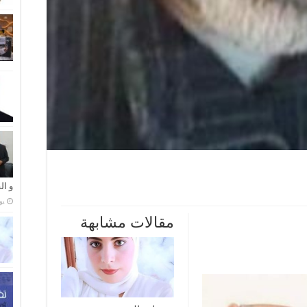
و ال
‏ي
مقالات مشابهة