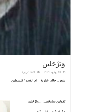
وَتَرْحَلين
10 يونيو، 2020
1,679 زيارة
شعر ـ خالد اغبارية – ام الفحم / فلسطين
تَقولينَ سامِحْني.!… وَتَرْحَلين
وَيَنْهارُ بَعْضي عَلى بَعْضي