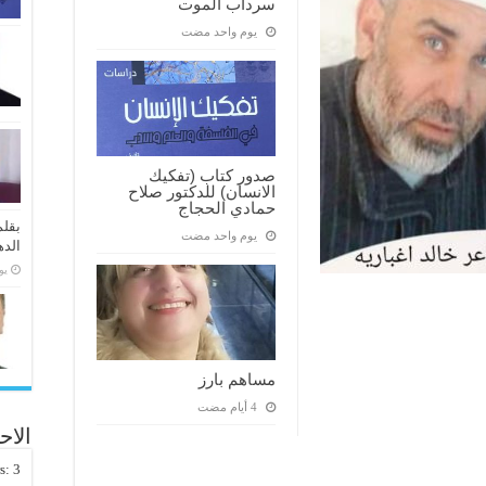
سرداب الموت
‏يوم واحد مضت
صدور كتاب (تفكيك
الانسان) للدكتور صلاح
حمادي الحجاج
بقلم
‏يوم واحد مضت
الده
‏ي
مساهم بارز
الاح
rs:
3