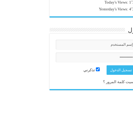
Today's Views:
1٬
Yesterday's Views:
4٬
ل
تذكرني
يت كلمة المرور ؟