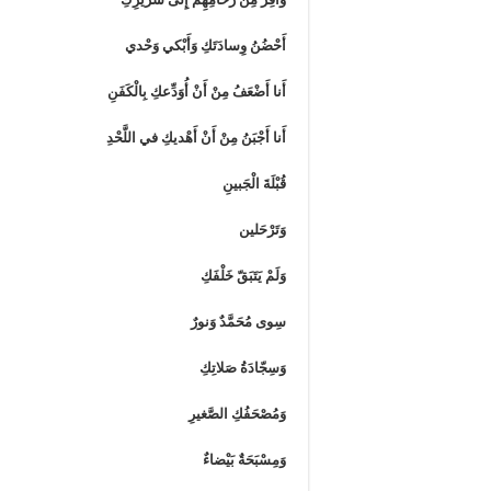
أَحْضُنُ وِسادَتَكِ وَأَبْكي وَحْدي
أَنا أَضْعَفُ مِنْ أَنْ أُوَدِّعكِ بِالْكَفَنِ
أَنا أَجْبَنُ مِنْ أَنْ أَهْديكِ في اللَّحْدِ
قُبْلَةَ الْجَبينِ
وَتَرْحَلين
وَلَمْ يَتَبَقّ خَلْفَكِ
سِوى مُحَمَّدٌ وَنورٌ
وَسِجّادَةُ صَلاتِكِ
وَمُصْحَفُكِ الصَّغيرِ
وَمِسْبَحَةٌ بَيْضاءٌ