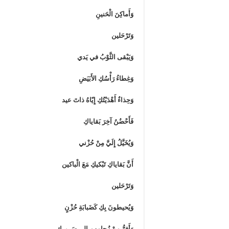
وَأَماكِنَ الْحَنينِ
وَتَرْحَلين
وَيَبْقى الثَّوْبُ في يَدي
وَغِطاءُ رَأْسُكِ الأَبَيَضِ
وَحِذاءٌ أَهْدَيْتُكِ إِيّاهُ ذاتَ عيد
فَأَحْضُنُ آخِرَ بَقاياكِ
وَيُخَيَّلُ إِلَيَّ مِنْ حُزْني
أَنَّ بَقاياكِ تَبْكيكِ مَعَ الْباكين
وَتَرْحَلين
وَيُحيطونَ بِكِ كَضَبابَةِ حُزْنٍ
وَأَفِرُّ مِنْ زُحامِهِم إِلى سَريرِكِ