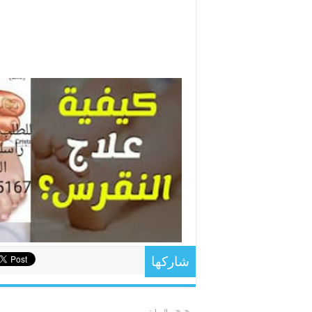
شاركها
السابق