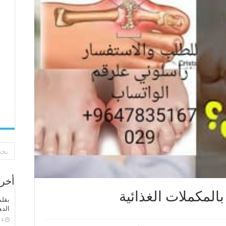
أخر 
المكملات الغذائية
بقلم
الده