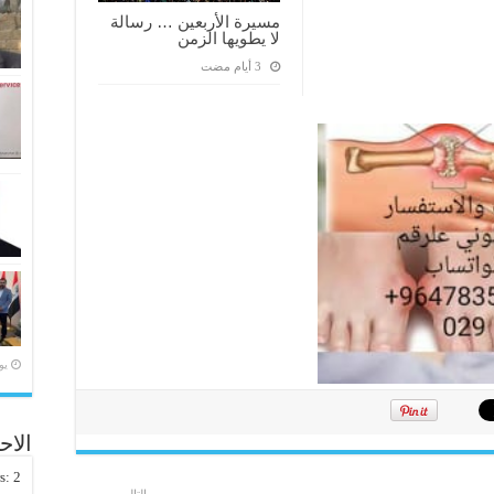
مسيرة الأربعين … رسالة
لا يطويها الزمن
‏ي
الاح
rs:
2
التالي