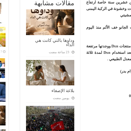
مقالات مشابهة
 عشرين سنة خاصة ارتفاع
ات وخشونة في الركبة اليمنى
 مشيتي
الجانو خف الألم منذ اليوم
وداوِها بالتي كانت هي
الداء
وقد اجريت تحليلا للبولينا في الدم قبل استخدامي منتجات Dxn ووجدتها مرتفعة
حيث كانت 640 والنسبة الطبيعية بين 214-488 بعد استخدام Dxn لمدة ثلاثة
م بدر)
بلاغة الإصغاء
‏يومين مضت