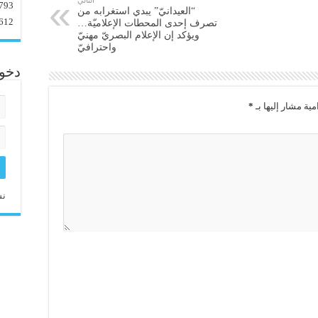
793
“العيدانيّ” يبدي استغرابه من
612
تصرف إحدى المحطات الإعلاميّة…
ويؤكد إن الإعلام البصريّ مهنيّ
واحترافيّ
دخو
مية مشار إليها بـ
*
نس