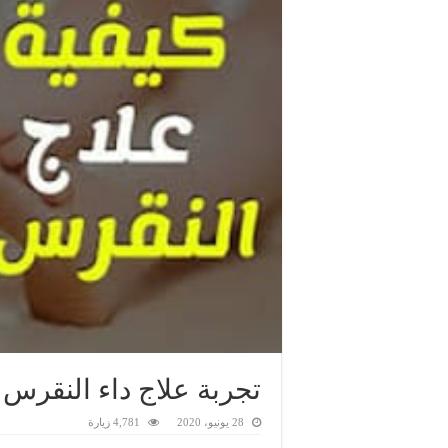
تجربة علاج داء النقرس ب
28 يونيو، 2020
4,781 زيارة