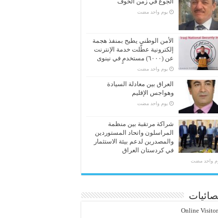
الجوع في زمن الخوف
‏يوم واحد مضت
الأمن الوطني يطيح بمنفذ هجمة
إلكترونية عطّلت خدمة الإنترنت
عن (٦٠٠٠) مستخدمٍ في نينوى
‏يوم واحد مضت
العراق بين معادلة السيادة
وهواجس الإقليم
‏يوم واحد مضت
شراكة مرتقبة بين منظمة
المراسلون واتحاد المستوردين
والمصدرين لدعم بيئة الاستثمار
في كردستان العراق
وم واحد مضت
صائيات
Online Visito