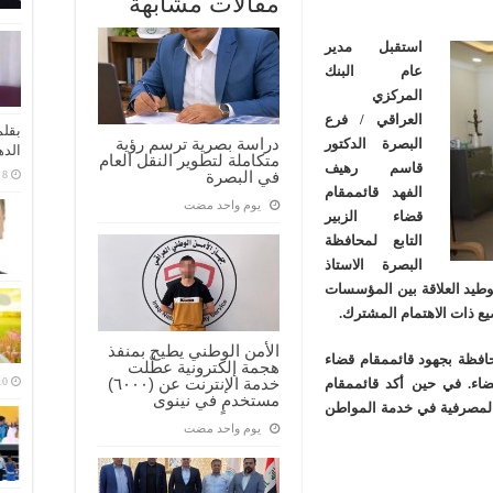
مقالات مشابهة
استقبل مدير
عام البنك
المركزي
العراقي / فرع
بقلم
دراسة بصرية ترسم رؤية
البصرة الدكتور
الده
متكاملة لتطوير النقل العام
قاسم رهيف
في البصرة
الفهد قائممقام
‏يوم واحد مضت
قضاء الزبير
التابع لمحافظة
البصرة الاستاذ
اهر اليوم الاربعاء الموافق 11/11/2020 لتوطيد العلاقة بين المؤسسات
يع ذات الاهتمام المشترك.
الأمن الوطني يطيح بمنفذ
حافظة بجهود قائممقام قضاء
هجمة إلكترونية عطّلت
خدمة الإنترنت عن (٦٠٠٠)
ضاء.
في حين أكد قائممقام
مستخدمٍ في نينوى
 المصرفية في خدمة المواطن
‏يوم واحد مضت