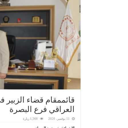
قائممقام قضاء الزبير ف
العراقي فرع البصرة
11 نوفمبر، 2020
1,568 زيارة