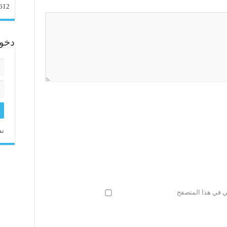
612
دخو
نس
ني في هذا المتصفح