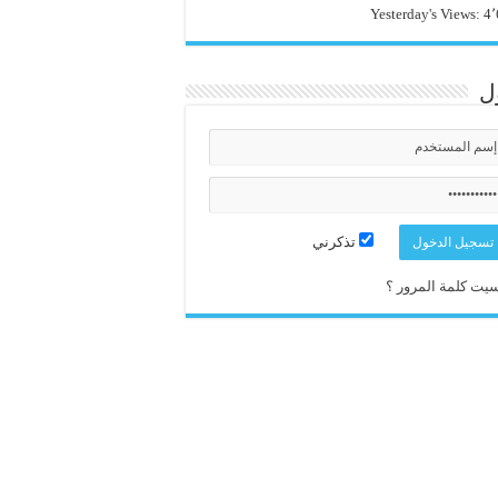
Yesterday's Views:
4٬
ل
تذكرني
يت كلمة المرور ؟