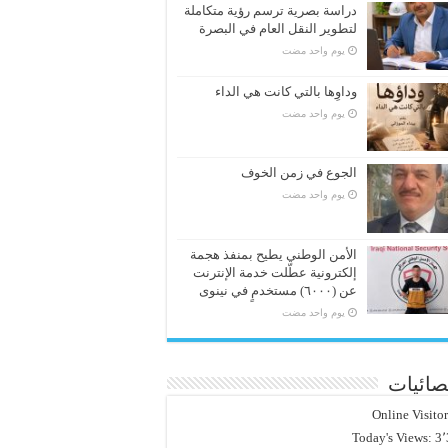
دراسة بصرية ترسم رؤية متكاملة
لتطوير النقل العام في البصرة
‏يوم واحد مضت
وداوِها بالتي كانت هي الداء
‏يوم واحد مضت
الجوع في زمن الخوف
‏يوم واحد مضت
الأمن الوطني يطيح بمنفذ هجمة
إلكترونية عطّلت خدمة الإنترنت
عن (٦٠٠٠) مستخدمٍ في نينوى
‏يوم واحد مضت
صائيات
Online Visito
Today's Views:
3٬