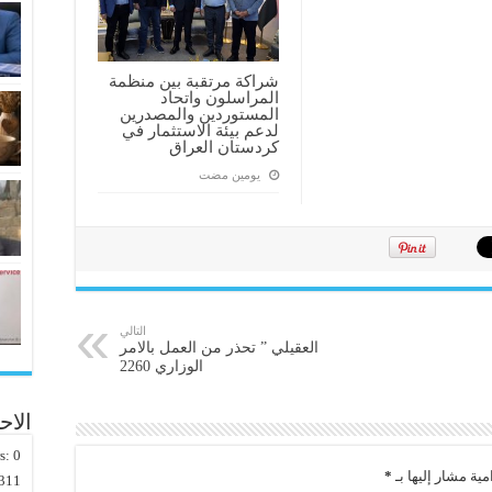
شراكة مرتقبة بين منظمة
المراسلون واتحاد
المستوردين والمصدرين
لدعم بيئة الاستثمار في
كردستان العراق
‏يومين مضت
التالي
العقيلي ” تحذر من العمل بالامر
الوزاري 2260
الاح
rs:
0
مية مشار إليها بـ
*
311