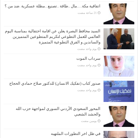
اتفاقية مكة….مال ..طاقة ..تصنيع ..مظلة عسكرية .ضد من ؟
السيد محافظ البصرة يعلن عن اقامة احتفالية بمناسبة اليوم
العالمي للعمل التطوعي لتكريم المتطوعين المتميزين
والساندين و الفرق التطوعية المتميزة
‏يوم واحد مضت
سرداب الموت
‏يوم واحد مضت
صدور كتاب (تفكيك الانسان) للدكتور صلاح حمادي الحجاج
‏يوم واحد مضت
المحور السعودي الأردني السوري لمواجهة حزب الله
والحشد الشعبي
‏يومين مضت
في ظل اخر التطورات الملتهبه