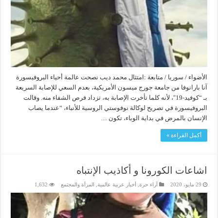
الأضواء / سوريا / متابعة :امتثال محمد ديب نصحت عالمة أحياء البروفيسورة
آنا بارانوفا من جامعة جورج ميسون الأمريكية، بعدم السعي للإصابة السريعة
بـ “كوفيد-19″، لأنه كلما تأخرت الإصابة به، تزداد فرص الشفاء منه. وقالت
البروفيسورة في تصريح لوكالة نوفوستي الروسية للأنباء، “عندما يصاب
الإنسان بالمرض في بداية الوباء، تكون …
أكمل القراءة »
اشاعات الكورونا و أكاذيب الإنتباه
29 مايو، 2020
آراء حرة
,
أخبار عربية عالمية
,
المرأة والمجتمع
1,632