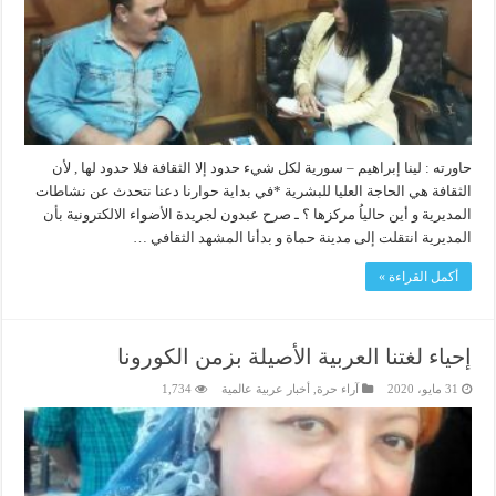
حاورته : لينا إبراهيم – سورية لكل شيء حدود إلا الثقافة فلا حدود لها , لأن
الثقافة هي الحاجة العليا للبشرية *في بداية حوارنا دعنا نتحدث عن نشاطات
المديرية و أين حالياُ مركزها ؟ ـ صرح عبدون لجريدة الأضواء الالكترونية بأن
المديرية انتقلت إلى مدينة حماة و بدأنا المشهد الثقافي …
أكمل القراءة »
إحياء لغتنا العربية الأصيلة بزمن الكورونا
31 مايو، 2020
آراء حرة
,
أخبار عربية عالمية
1,734