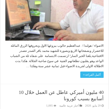
الاضواء / هولندا / عبدالعظيم حالوب ببزوغها الاول وبحروفها الزرق المائلة
للاخضرار وبصفحاتها الاربع وبصورة للشهيد محمد باقر الصدر تتصدر
الافتتاحية,بلغنا الخبر السار! ارتسمت الابتسامة على شفاه ثلة من الشباب
الواعد وهو يقلبون تطلعاتهم الفتية في سوح صاحبة الجلالة. هكذا بدت
الاطلالة الاولى لجريدة الاضواء قبل ثمانية عشر سنة وهكذا …
أكمل القراءة »
40 مليون أميركي عاطل عن العمل خلال 10
أسابيع بسبب كورونا
29 مايو، 2020
أخبار عربية عالمية
1,095