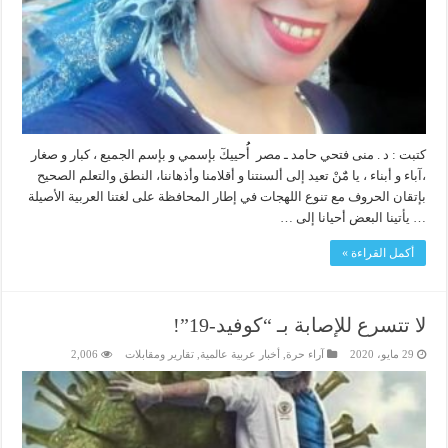
كتبت : د . منى فتحي حامد ـ مصر أُُحييكٓ بإسمي و بإسم الجميع ، كبار و صغار
،آباء و أبناء ، يا مٌٓنْ تعيد إلى ألسنتنا و أقلامنا وأذهاننا، النطق والتعلم الصحيح
بإتقان الحروف مع تنوع اللهجات في إطار المحافظة على لغتنا العربية الأصيلة
… يأتينا البعض أحيانا إلى …
أكمل القراءة »
لا تتسرع للإصابة بـ “كوفيد-19”!
29 مايو، 2020
آراء حرة
,
أخبار عربية عالمية
,
تقارير ومقابلات
2,006