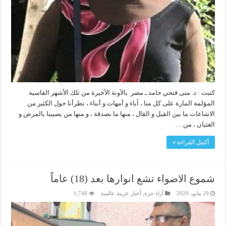
كتبت : د. منى فتحي حامد ـ مصر بالآونة الأخيرة من تلك الأشهر القاسية
المؤلمة المارة على كل منا ، آباء و أمهات و أبناء ، تطرأنا حول الكثير من
الاشاعات ما بين القيل و القال ، منها ما نصدقة ، و منها من يصيبنا بالمرض و
الغثيان ، من …
أكمل القراءة »
شموع الاضواء تشع انوارها بعد (18) عاماً
29 مايو، 2020
آراء حرة
,
أخبار عربية عالمية
1,748