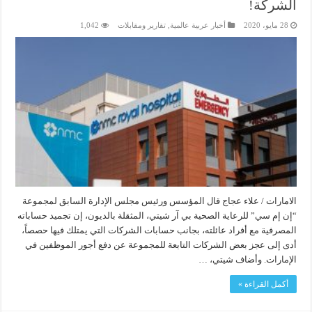
الشركة!
28 مايو، 2020
أخبار عربية عالمية
,
تقارير ومقابلات
1,042
الامارات / علاء عجاج قال المؤسس ورئيس مجلس الإدارة السابق لمجموعة
“إن إم سي” للرعاية الصحية بي آر شيتي، المثقلة بالديون، إن تجميد حساباته
المصرفية مع أفراد عائلته، بجانب حسابات الشركات التي يمتلك فيها حصصاً،
أدى إلى عجز بعض الشركات التابعة للمجموعة عن دفع أجور الموظفين في
الإمارات. وأضاف شيتي، …
أكمل القراءة »