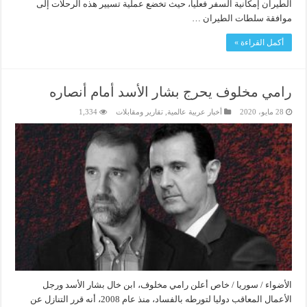
الطيران إمكانية السفر فعليا، حيث تخضع عملية تسيير هذه الرحلات إلى
موافقة سلطات الطيران …
أكمل القراءة »
رامي مخلوف يحرج بشار الأسد أمام أنصاره
28 مايو، 2020
أخبار عربية عالمية
,
تقارير ومقابلات
1,334
الأضواء / سوريا / خاص أعلن رامي مخلوف، ابن خال بشار الأسد ورجل
الأعمال المعاقب دوليا لتورطه بالفساد، منذ عام 2008، أنه قرر التنازل عن