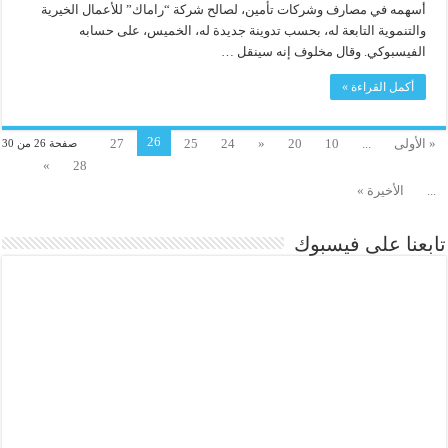
أسهمه في مصارف وشركات تأمين، لصالح شركة “راماك” للأعمال الخيرية
والتنموية التابعة له، بحسب تدوينة جديدة له، الخميس، على حسابه
الفيسبوكي. وقال مخلوف إنه سينقل …
أكمل القراءة »
26
« الأولى
...
10
20
«
24
25
27
صفحة 26 من 30
»
28
...
الأخيرة »
تابعنا على فيسبوك