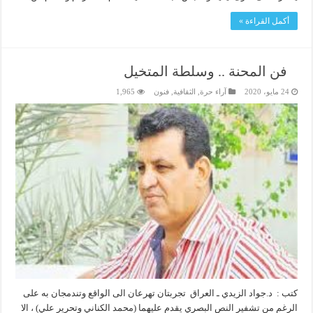
أكمل القراءة »
فن المحنة .. وسلطة المتخيل
24 مايو، 2020
آراء حرة
,
الثقافية
,
فنون
1,965
كتب : د.جواد الزيدي ـ العراق تجربتان تهرعان الى الواقع وتندمجان به على
الرغم من تشفير النص البصري يقدم عليهما (محمد الكناني وتحرير علي) ، الا