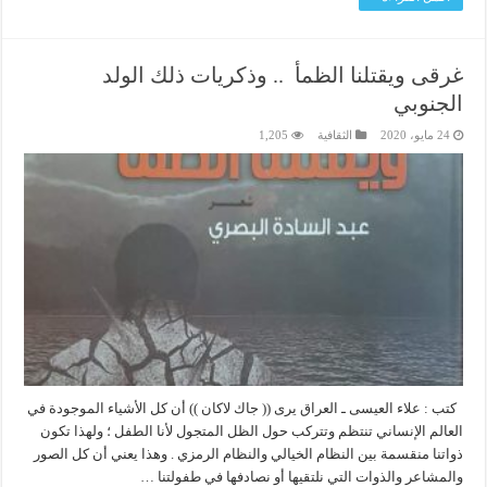
غرقى ويقتلنا الظمأ .. وذكريات ذلك الولد
الجنوبي
24 مايو، 2020
الثقافية
1,205
كتب : علاء العيسى ـ العراق يرى (( جاك لاكان )) أن كل الأشياء الموجودة في
العالم الإنساني تنتظم وتتركب حول الظل المتجول لأنا الطفل ؛ ولهذا تكون
ذواتنا منقسمة بين النظام الخيالي والنظام الرمزي . وهذا يعني أن كل الصور
والمشاعر والذوات التي نلتقيها أو نصادفها في طفولتنا …