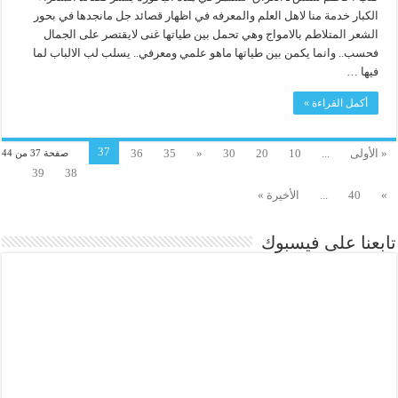
الكبار خدمة منا لاهل العلم والمعرفه في اظهار قصائد جل مانجدها في بحور
الشعر المتلاطم بالامواج وهي تحمل بين طياتها غنى لايقتصر على الجمال
فحسب.. وانما يكمن بين طياتها ماهو علمي ومعرفي.. يسلب لب الالباب لما
فيها …
أكمل القراءة »
37
« الأولى
...
10
20
30
«
35
36
صفحة 37 من 44
39
38
»
40
...
الأخيرة »
تابعنا على فيسبوك