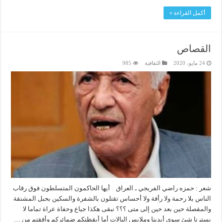
أكمل القراءة »
القصاص
24 مايو، 2020
الثقافية
985
شعر : حمزه راضي الفريجي ـ العراق أيها الحاكمون المتسلطون فوق رقاب
الناس بلا رحمة ولا رأفة ولا أحساس تقتلون بالشفرة والسكين بحبل المشنقة
والمقصلة حين بعد حين إلى متى ؟؟؟ نبقى هكذا جياع وحفاة عراة تماما لا
يسترنا شئ سوى أيدينا وملابس البالات أما أيقظتكم ضمائركم وأفقتم من …