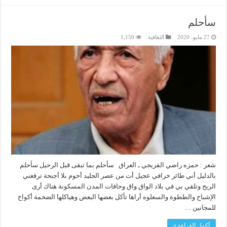
سأحلم
27 مايو، 2020
الثقافية
1,150
شعر : حمزه راضي الفريجي ـ العراق سأحلم بما تبقى قبل الرحيل سأحلم
بالدليل أني طائر خرافي عجيل أت من عصر الجليد أحوم بلا أجنحة ترفعني
الريح وتلقي بي في بلاد الواق واق وحافات المدن المسكونة هناك أرى
الإشباح والططوة والسعلوه أراها تأكل بعضها البعض وهياكلها الضخمة أكواخ
للمجانين …
أكمل القراءة »