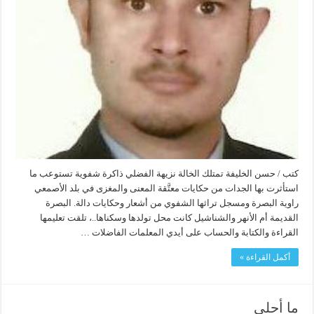
كتب / حسن الخليفة تمتلك الخالة نزيهة الفضلي ذاكرة شفوية تستوعب ما
استأثرت بها الجدات من حكايات معتَّقة المعنى والمغزى في بلد الأصمعي
راوية البصرة ومسجل تراثها الشفوي من أشعار وحكايات دالة. البصرة
القديمة أم الأنهر والشناشيل كانت محل تولدها وسكناها..، تلقت تعليمها
القراءة والكتابة والحساب على أيدي المعلمات الفاضلات …
أكمل القراءة »
ما أحلى