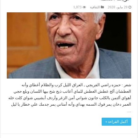
29 مايو، 2020
الثقافية
1,073
شعر : حمزه راضي الفريجي ـ العراق الليل كرب والظلام أغطاي وأنه
العطشان ألج عطش العطش للماي أعاتب ذيج شح بيها اللسان وبلع حجي
أهواي ألتمن بالكلب جانون شواني أمن الزغر وأردف أبشيبي شواي كلت خله
العمر دخان يمر فوك السمه بهداي وأنه أمتاني يمر جدمك علي خطار يا ليل
…
أكمل القراءة »