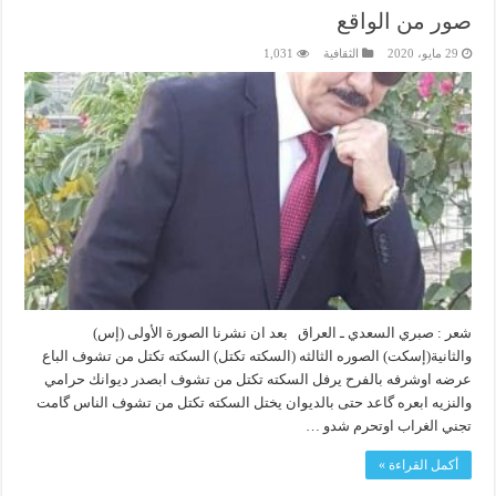
صور من الواقع
29 مايو، 2020
الثقافية
1,031
شعر : صبري السعدي ـ العراق بعد ان نشرنا الصورة الأولى (إس)
والثانية(إسكت) الصوره الثالثه (السكته تكتل) السكته تكتل من تشوف الباع
عرضه اوشرفه بالفرح يرفل السكته تكتل من تشوف ابصدر ديوانك حرامي
والنزيه ابعره گاعد حتى بالديوان يختل السكته تكتل من تشوف الناس گامت
تجني الغراب اوتحرم شدو …
أكمل القراءة »