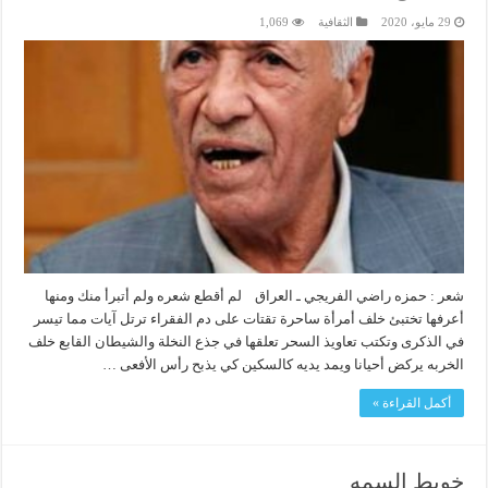
29 مايو، 2020
الثقافية
1,069
شعر : حمزه راضي الفريجي ـ العراق لم أقطع شعره ولم أتبرأ منك ومنها
أعرفها تختبئ خلف أمرأة ساحرة تقتات على دم الفقراء ترتل آيات مما تيسر
في الذكرى وتكتب تعاويذ السحر تعلقها في جذع النخلة والشيطان القابع خلف
الخربه يركض أحيانا ويمد يديه كالسكين كي يذبح رأس الأفعى …
أكمل القراءة »
خويط السمه