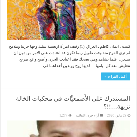
كتبت : ايمان كاظم ـ العراق (1) رفيف امرأة اربعينية تملك وجها حزينا وملامح
لم ترى الفرح منذ وقت طويل ربما تكون قد اعتادت على الامر من دون ان
تشعر… قلما تشاهد وهي تضحك فقد اعتادت الحزن وأصبح واقع صريح
تتعايش معه كل ايامها … لديها زوج وولدين أحداهما في …
أكمل القراءة »
المستدرك على الأَصمعيَّات في محكيات الخالة
نزيهة…!!؟
29 مايو، 2020
آراء حرة
,
الثقافية
1,277