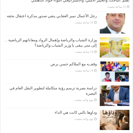
بقلم..الباحث، والخبير الامني، والاستراتيجي اللواء جواد الدهلكي
رجل الأعمال نمير العقابي ينفي صدور مذكرة اعتقال بحقه
وزارة الشباب والرياضة وإهمال الرواد ومعاناتهم الرياضية…
إلى متى يبقى يا وزير الشباب والرياضة؟
وقفــه مع الملاكم حسن برص
دراسة بصرية ترسم رؤية متكاملة لتطوير النقل العام في
البصرة
‏يوم واحد مضت
وداوِها بالتي كانت هي الداء
‏يوم واحد مضت