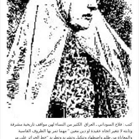
كتب : فلاح السوداني ـ العراق الكثير من النساء لهن مواقف تاريخية مشرفة
وثابته لا تتغير اتجاه عقيدة او دين معين ” مهما تمر بها الظروف القاسية
والمعاناة من ظلم واضطهاد وتنكيل وتشريد وتطريد “خط الحرائر على مر