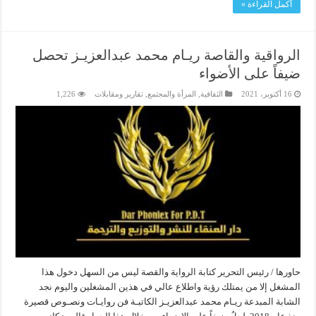
أكمل القراءة »
الرواقية والقاصة ريـام محمد عبدالعزيـز تحصل
ضيفاً على الأضواء
16 أكتوبر، 2021
الثقافية
,
المرأة والمجتمع
,
تقارير ومقابلات
1,226
حاورها / رئيس التحرير كتابة الرواية والقصة ليس من السهل دخول هذا
المشغل إلا من يمتلك رؤية واطلاع عالي في هذين المشغلين واليوم نجد
الشابة المبدعة ريـام محمد عبدالعزيـز الكاتبـة فن روايـات ونصـوص قصيرة