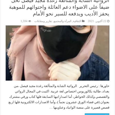
الروائية الشابة والمتألقة رغدة مجيد فيصل تحل
ضيفاً على الاضواء دعم العائلة واحتوائهم للموهبة
يحفز الأديب ويدفعه للسير نحو الأمام
22 أكتوبر، 2021
الثقافية
,
المرأة والمجتمع
,
تقارير ومقابلات
1,594
حاورها : رئيس التحرير الروائية الشابة والمتألقة رغدة مجيد فيصل ،من
بغداد، طالبة بكالوريوس اختصاص لغة عربية. اكتبت في المجال الروائي
والقصصي وكذلك الخواطر، أما اصداراتيها السابقة فلها كتاب ورقي مشترك
بعنوان (في فضاء الورق عشرون نجماً )، وأما الاصدارات الالكترونية فلها اربع
قصص قصيرة على منصة الواتباد وعناوينها …