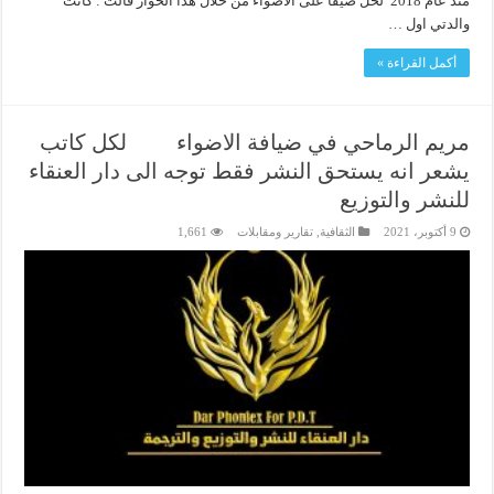
منذ عام 2018 لحلُ ضيفاً على الاضواء من خلال هذا الحوار قالت : كانت
والدتي اول …
أكمل القراءة »
مريم الرماحي في ضيافة الاضواء لكل كاتب
يشعر انه يستحق النشر فقط توجه الى دار العنقاء
للنشر والتوزيع
9 أكتوبر، 2021
الثقافية
,
تقارير ومقابلات
1,661