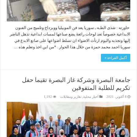
حاورته : شذى الطـه ـ سوريا يعد فن الموبيليا ووبرداخ وتلميح من الفنون
الابداعية خصوصاً تعد لوحات رائعة يضع صناعها لمسات ابداعية تذهل الناضر
إليها وتجذبه واليوم ارتأت الاضواء ان تسلط اضواعها على صانع الابدع في
سوريا احمد محمد حمزة من خلال هذا الحوار . *من اين اخذ وتعلم هذه …
أكمل القراءة »
جامعة البصرة وشركة غاز البصرة تقيما حفل
تكريم للطلبة المتفوقين
8 أكتوبر، 2021
أخبار محلية
,
تقارير ومقابلات
1,192