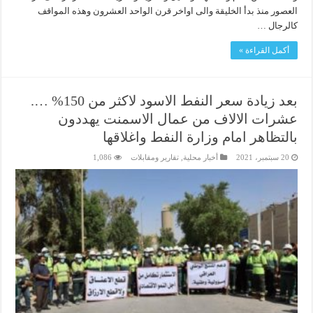
العصور منذ بدأ الخليقة والى اواخر قرن الواحد العشرون وهذه المواقف
كالرجال …
أكمل القراءة »
بعد زيادة سعر النفط الاسود لاكثر من ‎%‎150 ….
عشرات الالاف من عمال الاسمنت يهددون
بالتظاهر امام وزارة النفط واغلاقها
20 سبتمبر، 2021
أخبار محلية
,
تقارير ومقابلات
1,086