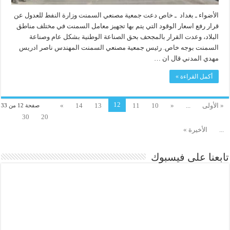
الأضواء ـ بغداد ـ خاص دعت جمعية مصنعي السمنت وزارة النفط للعدول عن
قرار رفع اسعار الوقود التي يتم بها تجهيز معامل السمنت في مختلف مناطق
البلاد، وعدت القرار بالمجحف بحق الصناعة الوطنية بشكل عام وصناعة
السمنت بوجه خاص. رئيس جمعية مصنعي السمنت المهندس ناصر ادريس
مهدي المدني قال ان …
أكمل القراءة »
12
« الأولى
...
«
10
11
13
14
»
صفحة 12 من 33
30
20
...
الأخيرة »
تابعنا على فيسبوك