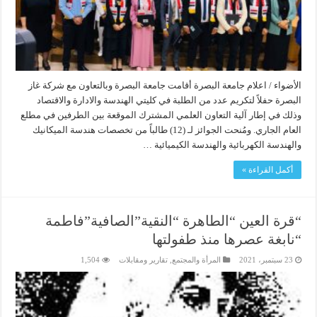
الأضواء / اعلام جامعة البصرة أقامت جامعة البصرة وبالتعاون مع شركة غاز
البصرة حفلاً لتكريم عدد من الطلبة في كليتي الهندسة والادارة والاقتصاد
وذلك في إطار آلية التعاون العلمي المشترك الموقعة بين الطرفين في مطلع
العام الجاري. ومُنحت الجوائز لـ (12) طالباً من تخصصات هندسة الميكانيك
والهندسة الكهربائية والهندسة الكيميائية …
أكمل القراءة »
“قرة العين “الطاهرة “النقية”الصافية”فاطمة
“نابغة عصرها منذ طفولتها
23 سبتمبر، 2021
المرأة والمجتمع
,
تقارير ومقابلات
1,504