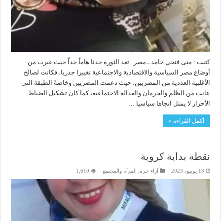
كتبت : منى فتحي حامد ـ مصر تعد الثورة حدثا هاماً جداً حيث غيرت من
أوضاع مصر السياسية والاقتصادية والاجتماعية تغييرا جذريا، فكانت لصالح
الأغلبية العددية من المصريين، حيث دعمت المصريين وخاصةً الطبقة التي
عانت من الظلم والحرمان والعدالة الاجتماعية، كما كان تشكيل الضباط
الأحرار لا يمثل اتجاها سياسيا …
أكمل القراءة »
نقطة بداية كروية
13 يونيو، 2023
آراء حرة
,
المرأة والمجتمع
1,610