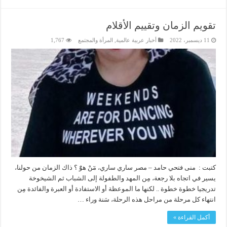
تقويم الزمان وتقييم الأقلام
11 ديسمبر، 2022
أخبار عربية عالمية
,
المرأة والمجتمع
1,767
كتبت : منى فتحي حامد – مصر ساري ساري، مٓنْ هوٌٓ ؟ ذاك الزمان من حولنا،
يسير في اتجاه بلا رجعة، مِن المهد والطفولة إلى الشباب ثم الشيخوخة
تدريجيا خطوة خطوة .. لكنها ما الموعظة أو الاستفادة أو العبرة والفائدة مِن
انتهاء كل مرحلة من مراحل هذه الرحلة، سَنة وراء …
أكمل القراءة »