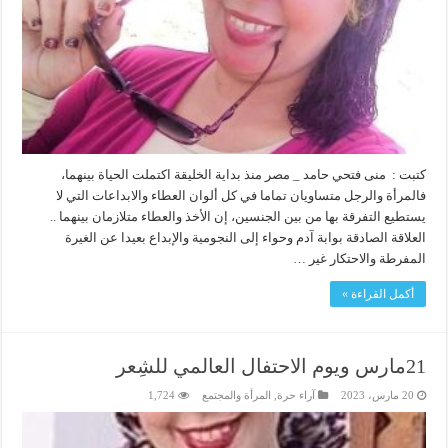
كتبت : منى فتحي حامد _ مصر منذ بداية الخليقة اكتملت الحياة بينهما،
فالمرأة والرجل متساويان تماما في كل ألوان العطاء والابداعات التي لا
يستطيع التفرقة بها من بين الجنسين، إن الأخذ والعطاء متلازمان بينهما ..
العلاقة الصادقة بوابة آدم وحواء إلى النجومية والإبداع بعيدا عن الغيرة
المفرطة والاحتكار غير …
أكمل القراءة »
21مارس ويوم الاحتفال العالمي للشِعر
20 مارس، 2023
آراء حرة
,
المرأة والمجتمع
1,724