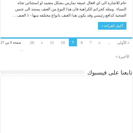
عام للاشارة الى اي افعال عنيفة تمارس بشكل متعمد او استثنائي تجاه
النساء . ومثله كجرائم الكراهية فان هذا النوع من العنف يستند الى جنس
الضحية كدافع رئيسي وقد يكون هذا العنف بانواع مختلفه منها:- 1 العنف …
أكمل القراءة »
9
« الأولى
...
«
7
8
10
11
»
20
صفحة 9 من 27
...
الأخيرة »
تابعنا على فيسبوك