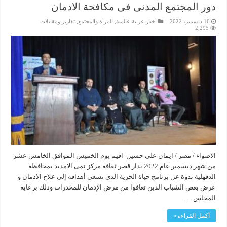
دور المجتمع المدنى فى مكافحة الادمان
16 ديسمبر، 2022
أخبار عربية عالمية
,
المرأة والمجتمع
,
تقارير ومقابلات
2,295
الاضواء / مصر / ايمان على حسين اقيم يوم الخميس الموافق الخامس عشر
من شهر ديسمبر عام 2022 بدار قصر ثقافة مركز تمى الامديد بمحافظة
الدقهلية ندوة عن برنامج حياة الحرية الذى تسعى أهدافه إلى علاج الادمان و
عرض بعض الشباب الذين تعافوا من مرض الإدمان للمخدرات وذلك برعاية
المجلس …
أكمل القراءة »