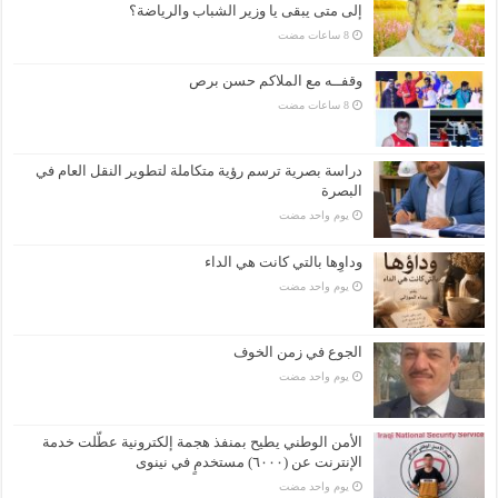
إلى متى يبقى يا وزير الشباب والرياضة؟
وقفــه مع الملاكم حسن برص
دراسة بصرية ترسم رؤية متكاملة لتطوير النقل العام في
البصرة
‏يوم واحد مضت
وداوِها بالتي كانت هي الداء
‏يوم واحد مضت
الجوع في زمن الخوف
‏يوم واحد مضت
الأمن الوطني يطيح بمنفذ هجمة إلكترونية عطّلت خدمة
الإنترنت عن (٦٠٠٠) مستخدمٍ في نينوى
‏يوم واحد مضت