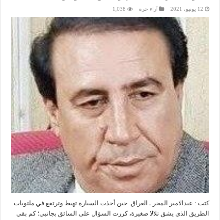
12 يونيو، 2021
آراء حرة
1,038
كتب : عبدالامير المجر ـ العراق حين أخذت السيارة تهبط وترتفع في ملتويات
الطريق الذي يشق تلالا صغيرة، كررت السؤال على السائق بجانبي؛ كم بقي