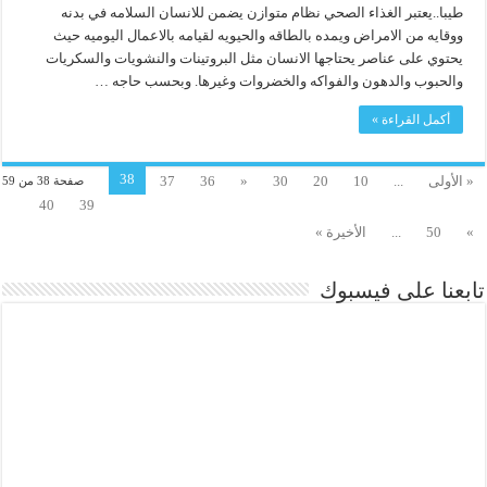
طيبا..يعتبر الغذاء الصحي نظام متوازن يضمن للانسان السلامه في بدنه
ووقايه من الامراض ويمده بالطاقه والحيويه لقيامه بالاعمال اليوميه حيث
يحتوي على عناصر يحتاجها الانسان مثل البروتينات والنشويات والسكريات
والحبوب والدهون والفواكه والخضروات وغيرها. وبحسب حاجه …
أكمل القراءة »
38
« الأولى
...
10
20
30
«
36
37
صفحة 38 من 59
40
39
»
50
...
الأخيرة »
تابعنا على فيسبوك