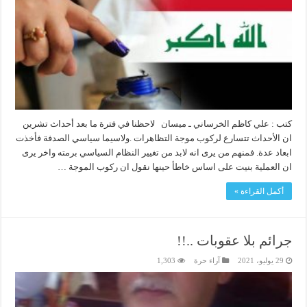
كتب : علي كاظم الخرساني ـ ميسان لاحظنا في فترة ما بعد أحداث تشرين
ان الأحداث تتسارع لركوب موجة التظاهرات .ولاسيما سياسي الصدفة فأخذت
ابعاد عدة. فمنهم من يرى انه لابد من تغيير النظام السياسي برمته واخر يرى
ان العملية بنيت على اساس خاطأ حينها نقول ان ركوب الموجة …
أكمل القراءة »
جرائم بلا عقوبات ..!!
29 يوليو، 2021
آراء حرة
1,303