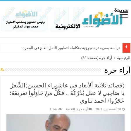
دراسة بصرية ترسم رؤية متكاملة لتطوير النقل العام في البصرة
الرئيسية
/
آراء حرة
(صفحه 38)
آراء حرة
(قصائد ثلاثية ألأبعاد في عاشوراء الحسين)الشِّعرُ
يا صَاحِبي لا عقلَ يُدْرُكُهُ .. فَكُلُّ مَنْ حَاوَلُوا تعريفَهُ؛
عَجَزُوا/ احمد نناوي
20 أغسطس، 2021
آراء حرة
,
الثقافية
1,147