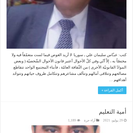
كتب: عبـّاس سليمان علي ـ سوريا لا أريد الغوص فيما لست متعمّقاً فيه ولا
مختصّاً به ، إلاّ أنّي وفي كلّ الأحوال أعتبر قانون الأحوال الشّخصيّة ( وبعض
الموادّ القانونيّة الأخرى ) من الثّقافة العامّة ، فأبناء المجتمع الواحد تتقاطع
مصالحهم وتتلاقى آمالهم وتتآلف مشاعرهم وتتكامل ظروف حياتهم وتتوحّد
أهدافهم …
أكمل القراءة »
أمية التعليم
29 يوليو، 2021
آراء حرة
1,189