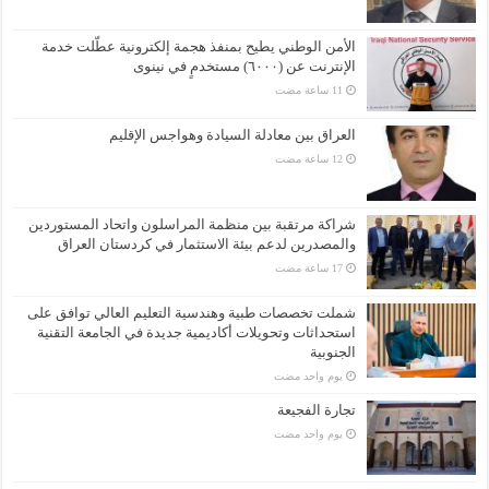
الأمن الوطني يطيح بمنفذ هجمة إلكترونية عطّلت خدمة
الإنترنت عن (٦٠٠٠) مستخدمٍ في نينوى
العراق بين معادلة السيادة وهواجس الإقليم
شراكة مرتقبة بين منظمة المراسلون واتحاد المستوردين
والمصدرين لدعم بيئة الاستثمار في كردستان العراق
شملت تخصصات طبية وهندسية التعليم العالي توافق على
استحداثات وتحويلات أكاديمية جديدة في الجامعة التقنية
الجنوبية
‏يوم واحد مضت
تجارة الفجيعة
‏يوم واحد مضت