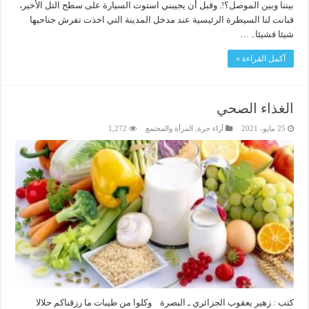
بيننا وبين الموصل؟!. وقبل أن يجيبني استوت السيارة على سطح التل الأخير،
فبانت لنا السيطرة الرئيسية عند مدخل المدينة التي اخذت تفرش جناحيها
شيئا فشيئا.. …
أكمل القراءة »
الغذاء الصحي
25 مايو، 2021
آراء حرة
,
المرأة والمجتمع
1,272
كتب : زهير يعقوب الجزائري ـ البصرة وكلوا من طيبات ما رزقناكم حلالا