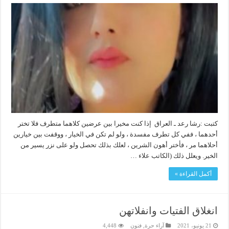
كتبت :رشا رعد ـ العراق إذا كنت مخيرا بين عرضين كلاهما متطرف فلا تختر
أحدهما ، ففي كل تطرف مفسدة ، ولو لم تكن في الخيار ، ووقفت بين خيارين
أحلاهما مر ، فأختر أهون الشرين ، لعلك بذلك تحصل ولو على نزر يسير من
الخير. ويعلل ذلك (الكاتب علاء …
أكمل القراءة »
انغلاق الفتيات وانفلاتهن
21 يونيو، 2021
آراء حرة
,
فنون
4,448