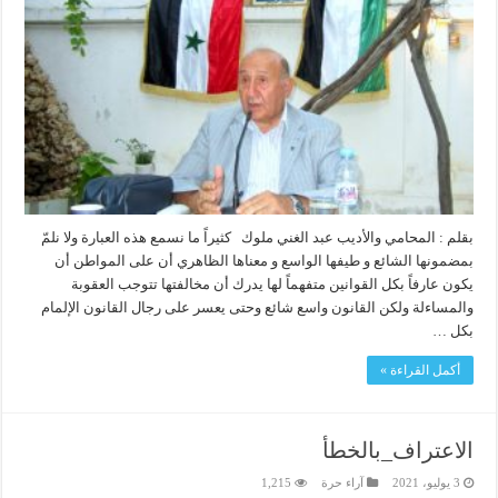
بقلم : المحامي والأديب عبد الغني ملوك كثيراً ما نسمع هذه العبارة ولا نلمّ
بمضمونها الشائع و طيفها الواسع و معناها الظاهري أن على المواطن أن
يكون عارفاً بكل القوانين متفهماً لها يدرك أن مخالفتها تتوجب العقوبة
والمساءلة ولكن القانون واسع شائع وحتى يعسر على رجال القانون الإلمام
بكل …
أكمل القراءة »
الاعتراف_بالخطأ
3 يوليو، 2021
آراء حرة
1,215