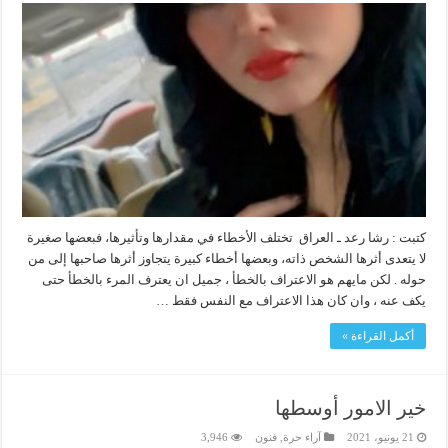
كتبت : رشا رعد ـ العراق تختلف الأخطاء في مقدارها وتأثيرها، فبعضها صغيرة
لا يتعدى أثرها الشخص ذاته، وبعضها أخطاء كبيرة يتجاوز أثرها صاحبها إلى من
حوله . لكن مايهم هو الاعتراف بالخطأ ، جميل ان يعترف المرء بالخطأ حتى
يكف عنه ، وان كان هذا الاعتراف مع النفس فقط …
أكمل القراءة »
خير الامور أوسطها
21 يونيو، 2021
آراء حرة
,
فنون
3,946