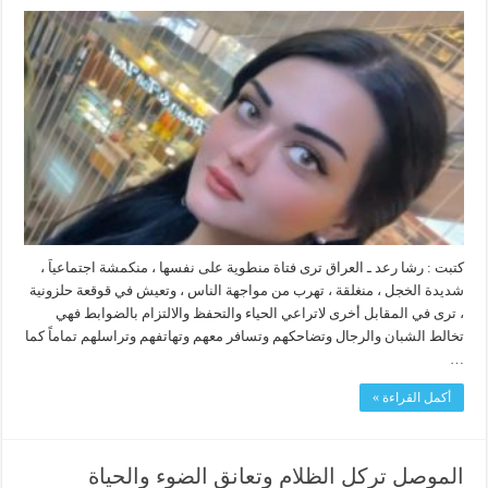
كتبت : رشا رعد ـ العراق ترى فتاة منطوية على نفسها ، منكمشة اجتماعياَ ،
شديدة الخجل ، منغلقة ، تهرب من مواجهة الناس ، وتعيش في قوقعة حلزونية
، ترى في المقابل أخرى لاتراعي الحياء والتحفظ والالتزام بالضوابط فهي
تخالط الشبان والرجال وتضاحكهم وتسافر معهم وتهاتفهم وتراسلهم تماماً كما
…
أكمل القراءة »
الموصل تركل الظلام وتعانق الضوء والحياة